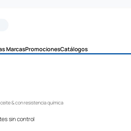
as Marcas
Promociones
Catálogos
aceite & con resistencia química
tes sin control