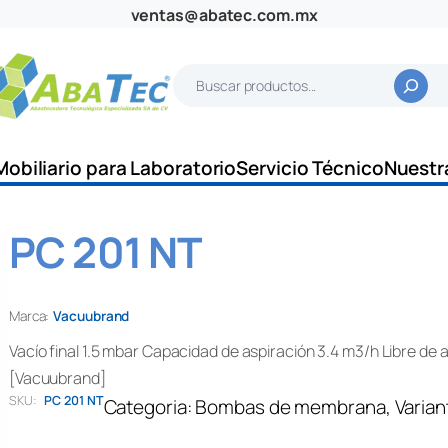
ventas@abatec.com.mx
B
u
s
c
Mobiliario para Laboratorio
Servicio Técnico
Nuestr
a
r
PC 201 NT
Marca:
Vacuubrand
Vacío final 1.5 mbar Capacidad de aspiración 3.4 m3/h Libre de 
[Vacuubrand]
SKU:
PC 201 NT
Categoria:
Bombas de membrana
, 
Varian