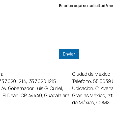
n
Escriba aquí su solicitud/m
i
c
o
Enviar
ra
Ciudad de México
33 3620 1214
,
33 3620 1215
Teléfono:
55 5639 
:
Av. Gobernador Luis G. Curiel,
Ubicación:
C. Avena
 El Dean, CP. 44440, Guadalajara,
Granjas México, Iz
de México, CDMX.