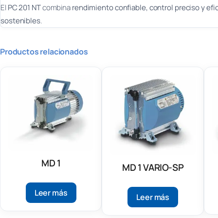
El
PC 201 NT
combina
rendimiento confiable, control preciso y efi
sostenibles
.
Productos relacionados
MD 1
MD 1 VARIO-SP
Leer más
Leer más