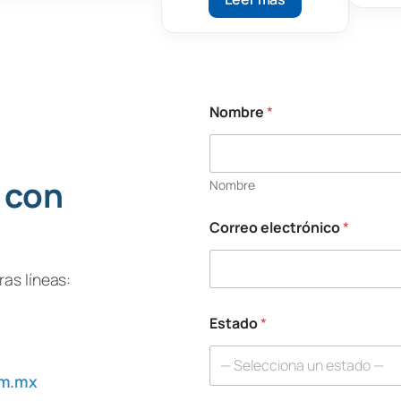
Nombre
*
s
u
T
e
 con
Nombre
l
é
f
Correo electrónico
*
o
n
o
as líneas:
e
l
Estado
*
e
c
t
— Selecciona un estado —
r
om.mx
ó