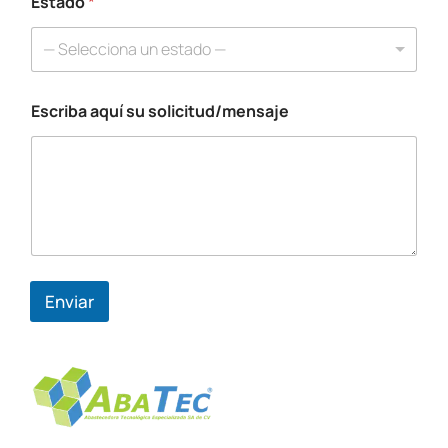
Estado
*
E
s
— Selecciona un estado —
t
a
d
Escriba aquí su solicitud/mensaje
o
C
o
r
r
e
o
Enviar