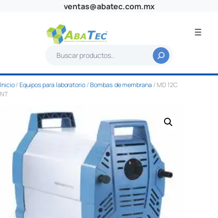
Saltar
ventas@abatec.com.mx
al
contenido
B
u
s
Inicio
/
Equipos para laboratorio
/
Bombas de membrana
/ MD 12C
c
NT
a
r