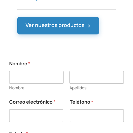
›
Ver nuestros productos
Nombre
*
Nombre
Apellidos
Correo electrónico
*
Teléfono
*
N
o
m
b
r
e