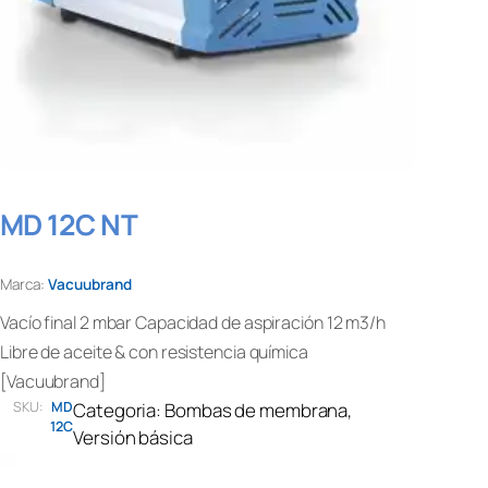
MD 12C NT
Marca:
Vacuubrand
Vacío final 2 mbar Capacidad de aspiración 12 m3/h
Libre de aceite & con resistencia química
[Vacuubrand]
SKU:
MD
Categoria:
Bombas de membrana
, 
12C
Versión básica