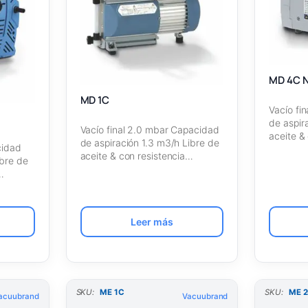
MD 4C 
MD 1C
Vacío fi
de aspir
Vacío final 2.0 mbar Capacidad
aceite &
de aspiración 1.3 m3/h Libre de
cidad
aceite & con resistencia…
ibre de
…
Leer más
SKU:
ME 1C
SKU:
ME 
acuubrand
Vacuubrand