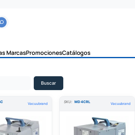
as Marcas
Promociones
Catálogos
Buscar
4C
SKU:
MD 4CRL
Vacuubrand
Vacuubrand