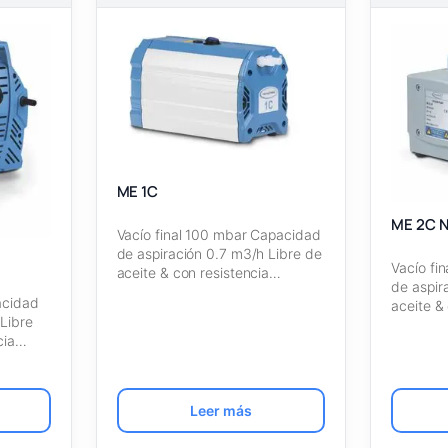
ME 1C
ME 2C 
Vacío final 100 mbar Capacidad
de aspiración 0.7 m3/h Libre de
Vacío fi
aceite & con resistencia…
de aspir
acidad
aceite &
Libre
ncia…
Leer más