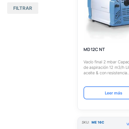
Mas antiguos primero
FILTRAR
Todas las marcas
(12)
Nombre A – Z
Vacuubrand
(12)
Nombre Z – A
Bombas de
(1
2)
membrana
SKU Ascendente
Resistencia
(1
MD 12C NT
SKU Descendente
2)
química
Vacío final 2 mbar Capa
Versión
(12
de aspiración 12 m3/h L
)
básica
aceite & con resistencia
Leer más
SKU:
ME 16C
V