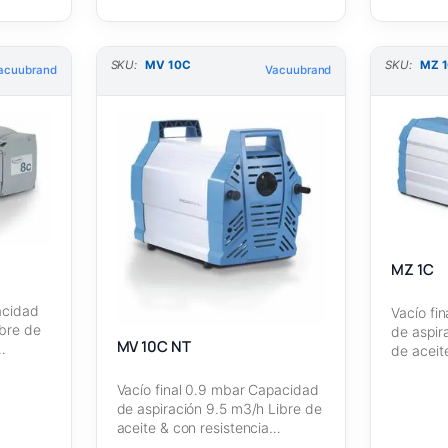
SKU:
MV 10C
SKU:
MZ 
acuubrand
Vacuubrand
MZ 1C
acidad
Vacío fi
ibre de
de aspir
MV 10C NT
…
de aceit
Vacío final 0.9 mbar Capacidad
de aspiración 9.5 m3/h Libre de
aceite & con resistencia…