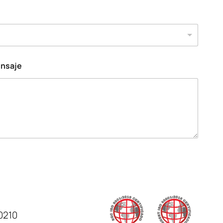
ensaje
0210