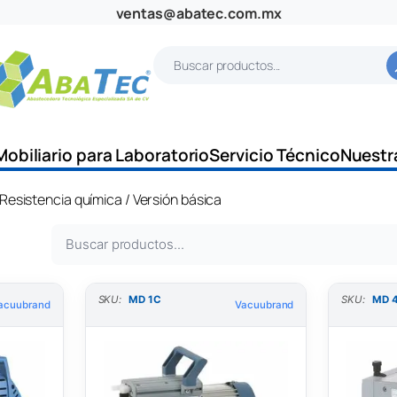
ventas@abatec.com.mx
B
u
s
c
Mobiliario para Laboratorio
Servicio Técnico
Nuestr
a
r
Resistencia química
/ Versión básica
B
u
s
SKU:
MD 1C
SKU:
MD 
acuubrand
Vacuubrand
c
a
r