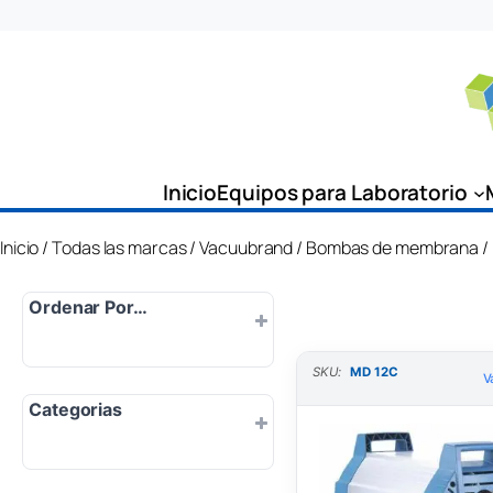
Saltar
al
contenido
Inicio
Equipos para Laboratorio
Inicio
/
Todas las marcas
/
Vacuubrand
/
Bombas de membrana
/
Ordenar Por…
SKU:
MD 12C
Por defecto
V
Categorias
Popularidad
Más nuevo