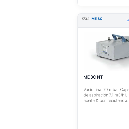
SKU:
ME 8C
V
ME 8C NT
Vacío final 70 mbar Cap
de aspiración 7.1 m3/h L
aceite & con resistencia