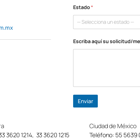
o
Estado
*
n
o
N
— Selecciona un estado —
o
om.mx
m
b
Escriba aquí su solicitud/m
r
e
Enviar
ra
Ciudad de México
33 3620 1214
,
33 3620 1215
Teléfono:
55 5639 