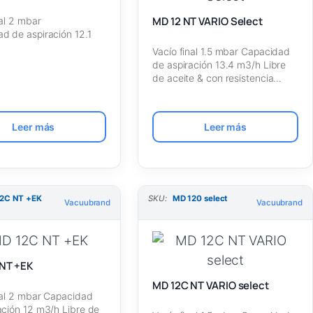
MD 12 NT VARIO Select
nal 2 mbar
d de aspiración 12.1
Vacío final 1.5 mbar Capacidad
 aceite [Vacuubrand]
de aspiración 13.4 m3/h Libre
de aceite & con resistencia…
Leer más
Leer más
2C NT +EK
SKU:
MD 120 select
Vacuubrand
Vacuubrand
NT +EK
MD 12C NT VARIO select
nal 2 mbar Capacidad
ación 12 m3/h Libre de