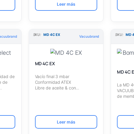
Leer más
SKU:
MD 4C EX
SKU:
MD 4
acuubrand
Vacuubrand
MD 4C EX
MD 4C E
cidad de
Vacío final 3 mbar
e de
Conformidad ATEX
La MD 4
…
Libre de aceite & con
VACUUB
resistencia química
de memb
[Vacuubrand]
protecc
Leer más