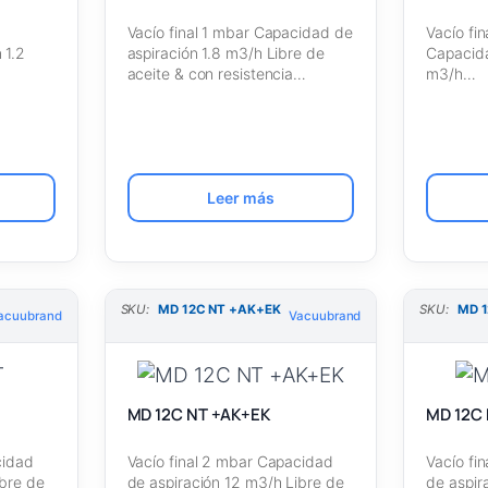
Vacío final 1 mbar Capacidad de
Vacío fi
 1.2
aspiración 1.8 m3/h Libre de
Capacida
aceite & con resistencia…
m3/h
rand]
Libre de
Leer más
SKU:
MD 12C NT +AK+EK
SKU:
MD 1
acuubrand
Vacuubrand
MD 12C NT +AK+EK
MD 12C 
cidad
Vacío final 2 mbar Capacidad
Vacío fi
ibre de
de aspiración 12 m3/h Libre de
de aspir