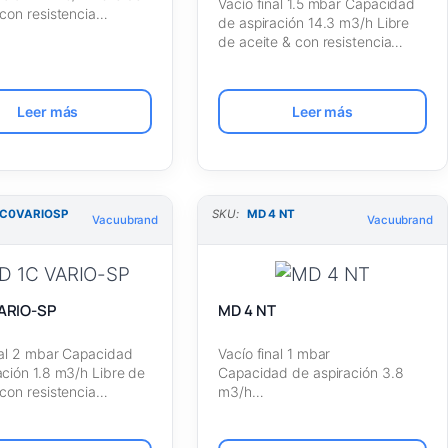
Vacío final 1.5 mbar Capacidad
 con resistencia…
de aspiración 14.3 m3/h Libre
de aceite & con resistencia…
Leer más
Leer más
1C0VARIOSP
SKU:
MD 4 NT
Vacuubrand
Vacuubrand
ARIO-SP
MD 4 NT
nal 2 mbar Capacidad
Vacío final 1 mbar
ación 1.8 m3/h Libre de
Capacidad de aspiración 3.8
 con resistencia…
m3/h
Libre de aceite [Vacuubrand]