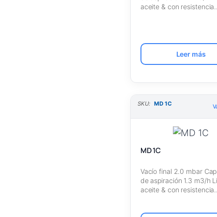
Variantes con
(
aceite & con resistencia
6
control
)
VARIO®
Versión
(14
)
básica
Leer más
Resistencia
(5
5)
química
Variantes con
(
SKU:
MD 1C
6
control de
V
)
dos puntos
Variantes con
(1
9
control
MD 1C
)
VARIO®
Variantes sin
(1
Vacío final 2.0 mbar Ca
8)
control
de aspiración 1.3 m3/h L
aceite & con resistencia
Versión
(12
)
básica