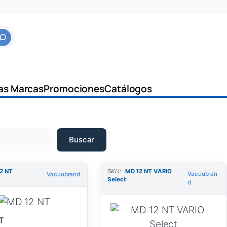
as Marcas
Promociones
Catálogos
Buscar
2 NT
SKU:
MD 12 NT VARIO
Vacuubran
Vacuubrand
Select
d
T