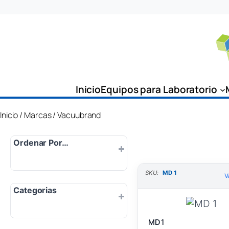
Saltar
al
contenido
Inicio
Equipos para Laboratorio
Inicio
/
Marcas
/ Vacuubrand
Ordenar Por…
SKU:
MD 1
Por defecto
V
Categorias
Popularidad
Más nuevo
MD 1