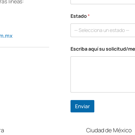
e
as líneas:
c
t
Estado
*
r
ó
n
— Selecciona un estado —
i
om.mx
c
o
Escriba aquí su solicitud/m
Enviar
ra
Ciudad de México