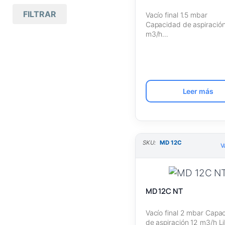
Mas antiguos primero
FILTRAR
Todas las marcas
(85)
Vacío final 1.5 mbar
Capacidad de aspiración
Nombre A – Z
m3/h
Vacuubrand
(85)
Libre de aceite [Vacuub
Nombre Z – A
Bombas de
(8
5)
membrana
SKU Ascendente
ATEX
(10)
SKU Descendente
Leer más
Variantes con
(
4
control
)
VARIO®
Variantes sin
(
SKU:
MD 12C
V
3
control
)
Versión
(3
)
básica
MD 12C NT
Para medios no
(2
0)
corrosivos
Vacío final 2 mbar Capa
de aspiración 12 m3/h L