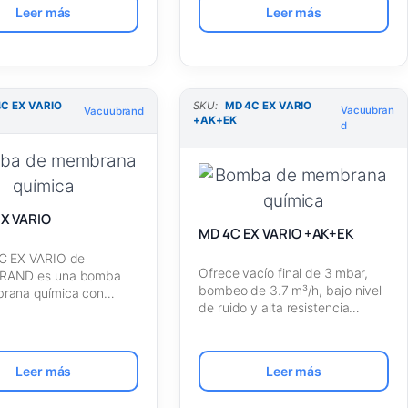
Leer más
Leer más
C EX VARIO
SKU:
MD 4C EX VARIO
Vacuubran
Vacuubrand
+AK+EK
d
X VARIO
MD 4C EX VARIO +AK+EK
C EX VARIO de
Ofrece vacío final de 3 mbar,
RAND es una bomba
bombeo de 3.7 m³/h, bajo nivel
rana química con
de ruido y alta resistencia…
ión…
Leer más
Leer más