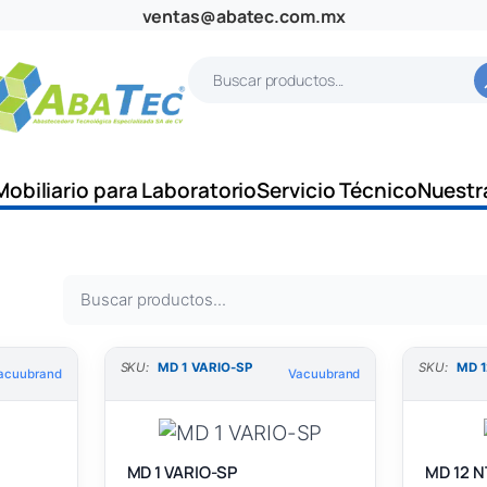
ventas@abatec.com.mx
B
u
s
c
Mobiliario para Laboratorio
Servicio Técnico
Nuestr
a
r
B
u
s
SKU:
MD 1 VARIO-SP
SKU:
MD 1
acuubrand
Vacuubrand
c
a
r
MD 1 VARIO-SP
MD 12 N