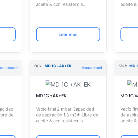
…
aceite & con resistencia…
aceite &
Leer más
SKU:
MD 1C +AK+EK
SKU:
MD 
acuubrand
Vacuubrand
MD 1C +AK+EK
MD 1C V
pacidad
Vacío final 2 mbar Capacidad
Vacío fi
ibre de
de aspiración 1.3 m3/h Libre de
de aspir
…
aceite & con resistencia…
aceite &