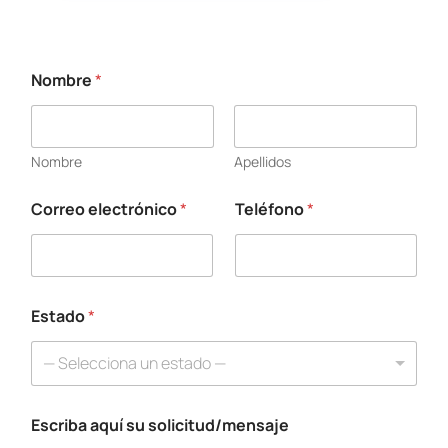
Nombre
*
Nombre
Apellidos
Correo electrónico
*
Teléfono
*
E
s
t
a
d
o
Estado
*
C
o
— Selecciona un estado —
r
r
e
Escriba aquí su solicitud/mensaje
o
a