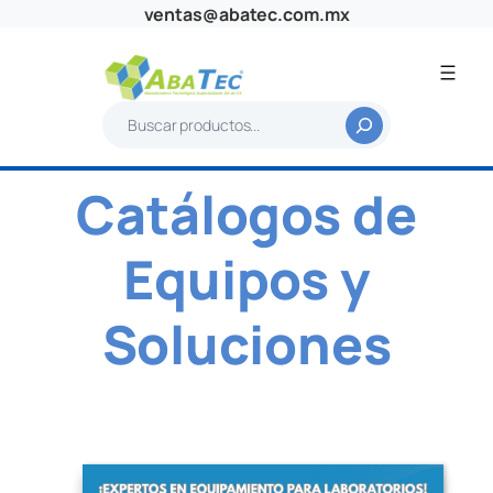
ventas@abatec.com.mx
B
u
s
Catálogos de
c
a
r
Equipos y
Soluciones