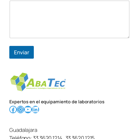
q
u
í
Enviar
Expertos en el equipamiento de laboratorios
Facebook
Instagram
YouTube
LinkedIn
Guadalajara
Teléfono:
33 3620 1214
,
33 3620 1215