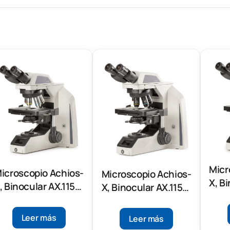
Micr
icroscopio Achios-
Microscopio Achios-
X, B
, Binocular AX.1152-
X, Binocular AX.1152-
APLi
PLi
Leer más
Leer más