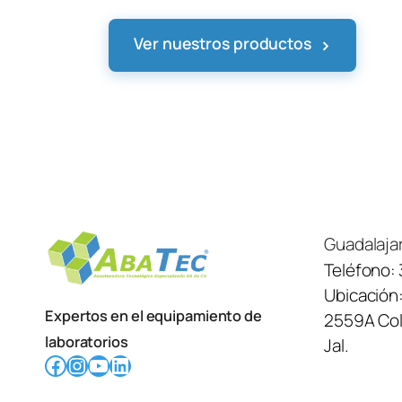
›
Ver nuestros productos
Guadalaja
Teléfono:
Ubicación
Expertos en el equipamiento de
2559A Col.
laboratorios
Jal.
Facebook
Instagram
YouTube
LinkedIn