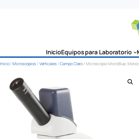
Saltar
al
contenido
Inicio
Equipos para Laboratorio
Inicio
/
Microscopios
/
Verticales
/
Campo Claro
/ Microscopio MicroBlue, Monoc