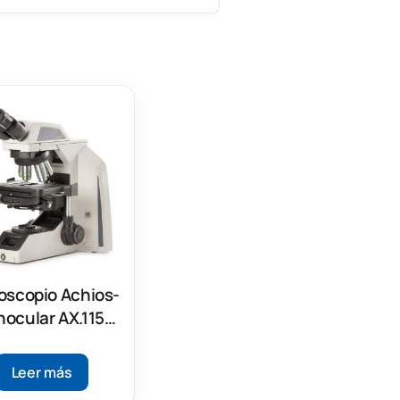
oscopio Achios-
inocular AX.1152-
PLPHi
Leer más