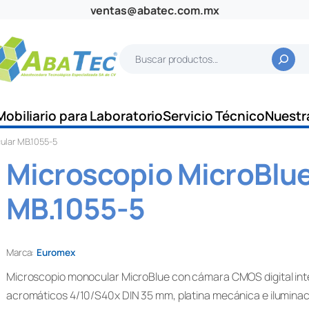
ventas@abatec.com.mx
B
u
s
c
Mobiliario para Laboratorio
Servicio Técnico
Nuestr
a
ular MB.1055-5
r
Microscopio MicroBlu
MB.1055-5
Marca:
Euromex
Microscopio monocular MicroBlue con cámara CMOS digital inte
acromáticos 4/10/S40x DIN 35 mm, platina mecánica e iluminac