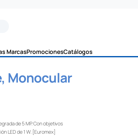
as Marcas
Promociones
Catálogos
e, Monocular
grada de 5 MP. Con objetivos
ión LED de 1 W. [Euromex]