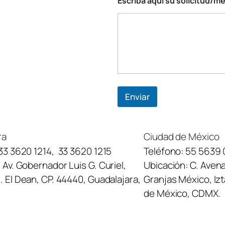
Escriba aquí su solicitud/m
Enviar
ra
Ciudad de México
33 3620 1214
,
33 3620 1215
Teléfono:
55 5639 
:
Av. Gobernador Luis G. Curiel,
Ubicación:
C. Avena
 El Dean, CP. 44440, Guadalajara,
Granjas México, Iz
de México, CDMX.