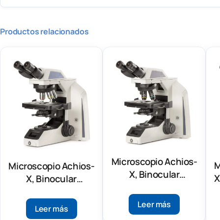
Productos relacionados
Microscopio Achios-
M
Microscopio Achios-
X, Binocular
X
X, Binocular
AX.1052-PLi
AX.1052-APLi
Leer más
Leer más