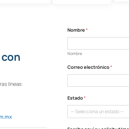
Nombre
*
s
u
s
u
 con
Nombre
C
o
r
Correo electrónico
*
r
e
o
as líneas:
Estado
*
— Selecciona un estado —
om.mx