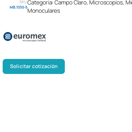
Categoria:
Campo Claro
, 
Microscopios
, 
Mi
SKU:
MB.1055-5
Monoculares
Solicitar cotización