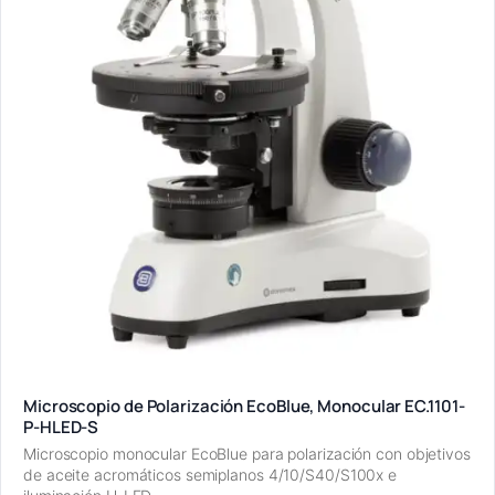
Microscopio de Polarización EcoBlue, Monocular EC.1101-
P-HLED-S
Microscopio monocular EcoBlue para polarización con objetivos
de aceite acromáticos semiplanos 4/10/S40/S100x e