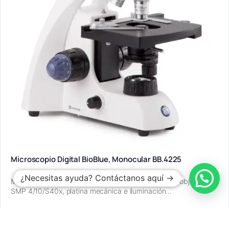
Microscopio Digital BioBlue, Monocular BB.4225
¿Necesitas ayuda? Contáctanos aquí →
Microscopio digital monocular BioBlue de 5 MP con objetivos
SMP 4/10/S40x, platina mecánica e iluminación…
Leer más