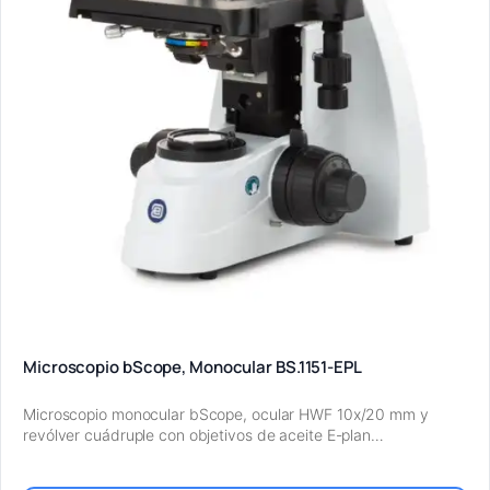
Microscopio bScope, Monocular BS.1151-EPL
Microscopio monocular bScope, ocular HWF 10x/20 mm y
revólver cuádruple con objetivos de aceite E-plan…