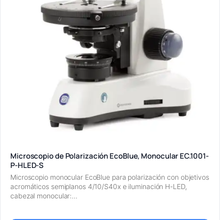
Microscopio de Polarización EcoBlue, Monocular EC.1001-
P-HLED-S
Microscopio monocular EcoBlue para polarización con objetivos
acromáticos semiplanos 4/10/S40x e iluminación H-LED,
cabezal monocular:…