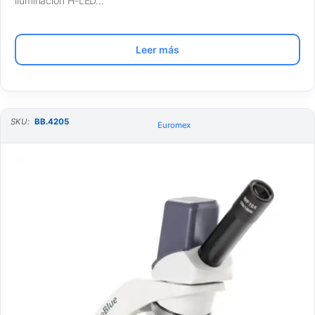
iluminación H-LED…
Leer más
SKU:
BB.4205
Euromex