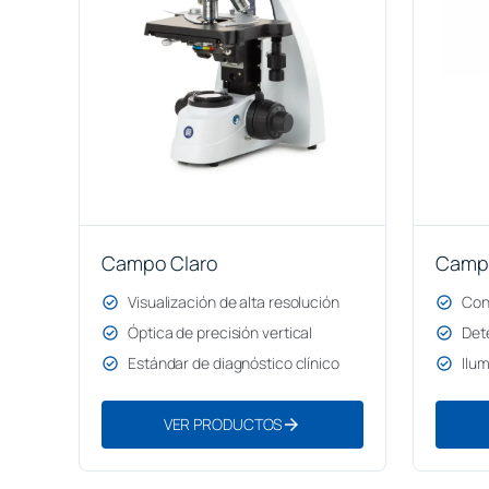
Campo Claro
Camp
check_circle
Visualización de alta resolución
check_circle
Con
check_circle
Óptica de precisión vertical
check_circle
Det
check_circle
Estándar de diagnóstico clínico
check_circle
Ilu
arrow_forward
VER PRODUCTOS