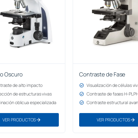
o Oscuro
Contraste de Fase
traste de alto impacto
check_circle
Visualización de células vi
ección de estructuras vivas
check_circle
Contraste de fases H-PLP
minación oblicua especializada
check_circle
Contraste estructural ava
arrow_forward
arrow_forward
VER PRODUCTOS
VER PRODUCTOS