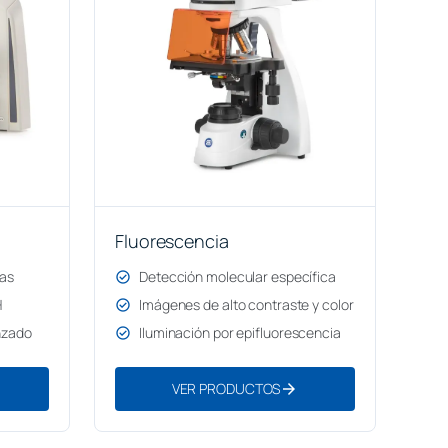
Fluorescencia
vas
check_circle
Detección molecular específica
H
check_circle
Imágenes de alto contraste y color
nzado
check_circle
Iluminación por epifluorescencia
arrow_forward
VER PRODUCTOS