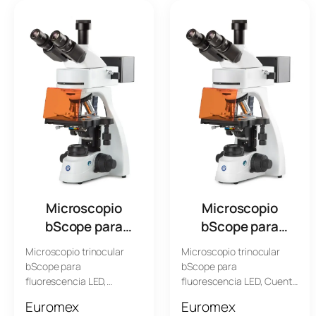
Microscopio
Microscopio
bScope para
bScope para
Fluorescencia,
Fluorescencia,
Microscopio trinocular
Microscopio trinocular
Trinocular
Trinocular
bScope para
bScope para
BS.3153-PLFi
BS.3153-PLi
fluorescencia LED,
fluorescencia LED, Cuenta
oculares HWF 10x/22 mm
con oculares HWF 10x/22
Euromex
Euromex
y revólver quíntuple con
mm y un revólver