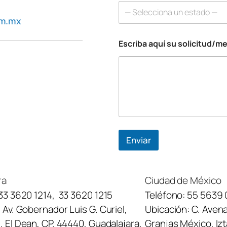
s
— Selecciona un estado —
c
om.mx
r
i
Escriba aquí su solicitud/m
b
a
E
s
c
r
i
b
a
Enviar
ra
Ciudad de México
33 3620 1214
,
33 3620 1215
Teléfono:
55 5639 
:
Av. Gobernador Luis G. Curiel,
Ubicación:
C. Avena
 El Dean, CP. 44440, Guadalajara,
Granjas México, Iz