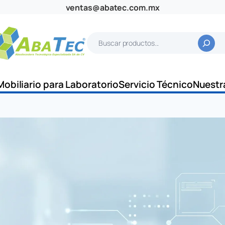
ventas@abatec.com.mx
B
u
s
c
Mobiliario para Laboratorio
Servicio Técnico
Nuestr
a
r