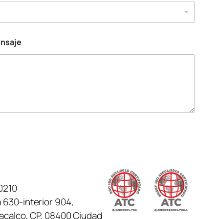
ensaje
0210
 630-interior 904,
tacalco, CP. 08400 Ciudad