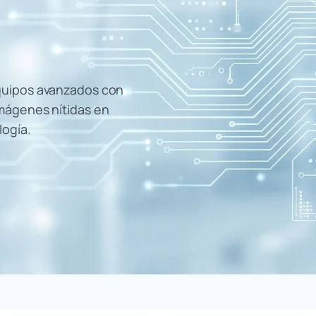
Equipos avanzados con
imágenes nítidas en
logía.