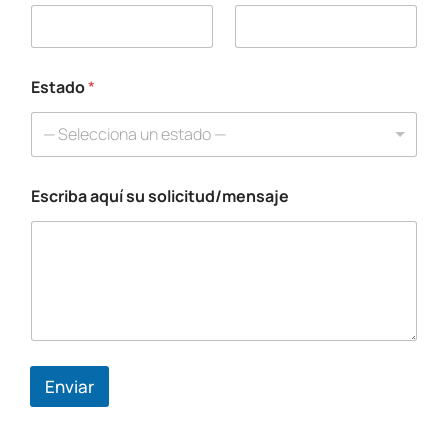
E
s
c
r
i
Estado
*
b
a
— Selecciona un estado —
*
Escriba aquí su solicitud/mensaje
Enviar