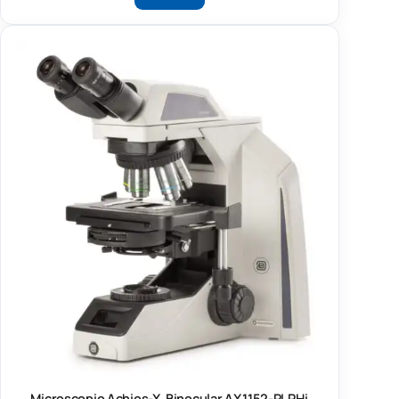
Microscopio Achios-X, Binocular AX.1152-PLPHi