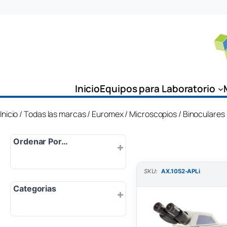
Saltar
al
contenido
Inicio
Equipos para Laboratorio
Inicio
/
Todas las marcas
/
Euromex
/
Microscopios
/ Binoculares
Ordenar Por…
SKU:
AX.1052-APLi
Por defecto
Categorias
Popularidad
Más nuevo