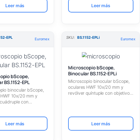
Leer más
Leer más
152-EPL
SKU:
BS.1152-EPLi
Euromex
Euromex
Microscopio bScope,
Binocular BS.1152-EPLi
opio bScope,
Microscopio binocular bScope,
ar BS.1152-EPL
oculares HWF 10x/20 mm y
pio binocular bScope,
revólver quíntuple con objetivos
s HWF 10x/20 mm y
IOS E-plan EPLi…
 cuádruple con
s de aceite E-plan…
Leer más
Leer más