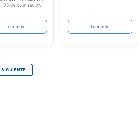
s IOS de polarización
LPOLi 5/10/20/S40x,…
Leer más
Leer más
 SIGUIENTE