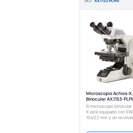
SKU:
AX.1153-PLPHi
Microscopio Achios-X
Binocular AX.1153-PLP
El microscopio binocular
X está equipado con EW
10x/22 mm y un revólve
quíntuple con…