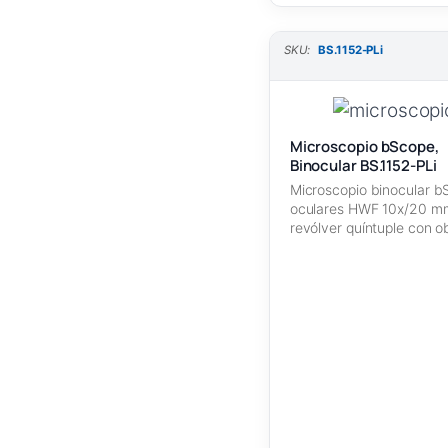
SKU:
BS.1152-PLi
Microscopio bScope,
Binocular BS.1152-PLi
Microscopio binocular b
oculares HWF 10x/20 m
revólver quíntuple con o
IOS Plan PLi…