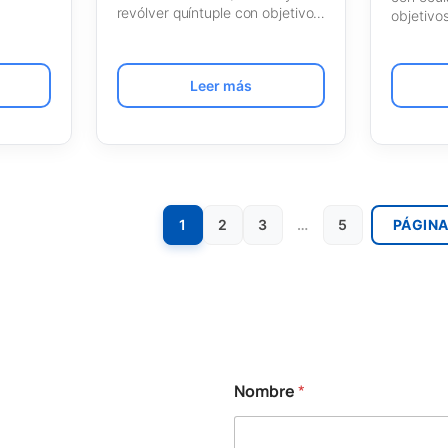
revólver quíntuple con objetivos
objetivo
de fase plan…
plana P
Leer más
1
2
3
…
5
PÁGINA
Nombre
*