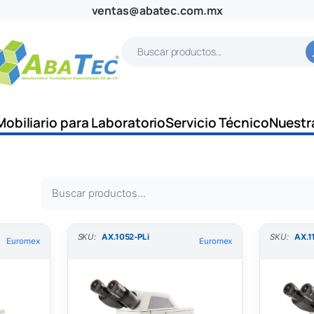
ventas@abatec.com.mx
B
u
s
c
Mobiliario para Laboratorio
Servicio Técnico
Nuestr
a
r
B
u
s
SKU:
AX.1052-PLi
SKU:
AX.1
Euromex
Euromex
c
a
r