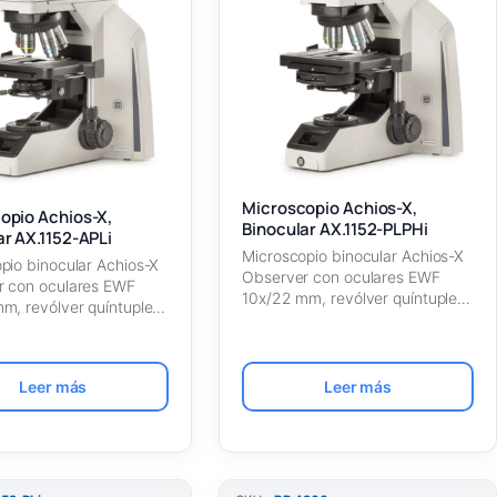
Microscopio Achios-X,
opio Achios-X,
Binocular AX.1152-PLPHi
ar AX.1152-APLi
Microscopio binocular Achios-X
pio binocular Achios-X
Observer con oculares EWF
r con oculares EWF
10x/22 mm, revólver quíntuple
m, revólver quíntuple
con objetivos IOS de…
tivos planos
ocromáticos…
Leer más
Leer más