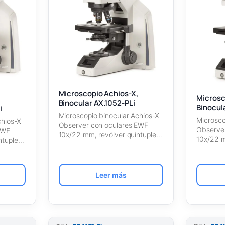
Microscopio Achios-X,
Microsc
,
Binocular AX.1052-PLi
Binocul
i
Microscopio binocular Achios-X
Microsco
chios-X
Observer con oculares EWF
Observe
EWF
10x/22 mm, revólver quíntuple
10x/22 m
ntuple
con objetivos plan PLi…
con obje
semiapr
Leer más