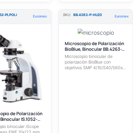
052-PLPOLi
SKU:
BB.4263-P-HLED
Euromex
Euromex
Microscopio de Polarización
BioBlue, Binocular BB.4263-P-
HLED
Microscopio binocular de
polarización BioBlue con
objetivos SMP 4/10/S40/S60x e
iluminación LED-halógena
[Euromex]
opio de Polarización
Binocular IS.1052-
pio binocular iScope
lares EWF 10x/22 mm,