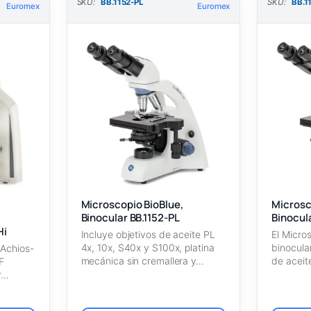
SKU:
BB.1152-PL
SKU:
BB.1
Euromex
Euromex
Microscopio BioBlue,
Microsc
Binocular BB.1152-PL
Binocula
,
Hi
Incluye objetivos de aceite PL
El Micro
4x, 10x, S40x y S100x, platina
binocula
 Achios-
mecánica sin cremallera y…
de aceit
F
y…
r