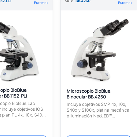
152-PLi
SKU:
BB.4260
Euromex
Euromex
opio BioBlue,
Microscopio BioBlue,
r BB.1152-PLi
Binocular BB.4260
scopio BioBlue.Lab
Incluye objetivos SMP 4x, 10x,
r incluye objetivos IOS
S40x y S100x, platina mecánica
e plan PL 4x, 10x, S40x
e iluminación NeoLED™
inalámbrica de…