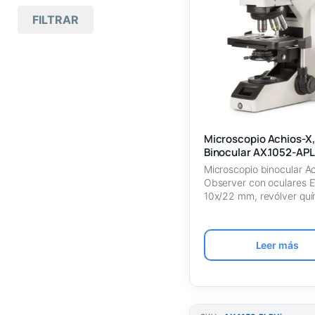
Mas antiguos primero
FILTRAR
Todas las marcas
(72)
Nombre A – Z
Euromex
(72)
Nombre Z – A
Microscopios
(72)
SKU Ascendente
Binoculares
(72)
SKU Descendente
Polarizados
(7)
Microscopio Achios-X
Binocular AX.1052-APL
Trinoculares
(1)
Microscopio binocular A
Observer con oculares 
10x/22 mm, revólver quí
con objetivos planos
semiaprocromáticos…
Leer más