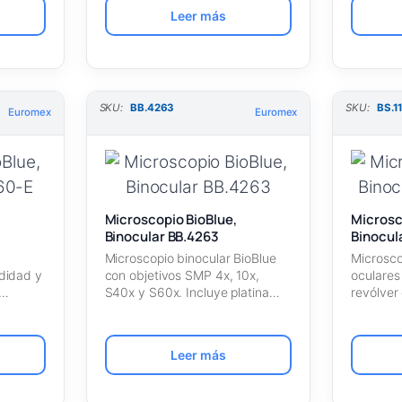
Leer más
SKU:
BB.4263
SKU:
BS.1
Euromex
Euromex
Microscopio BioBlue,
Microsc
Binocular BB.4263
Binocul
Microscopio binocular BioBlue
Microsco
didad y
con objetivos SMP 4x, 10x,
oculare
S40x y S60x. Incluye platina
revólver
es.
mecánica e…
objetivo
Leer más