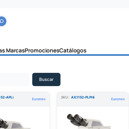
as Marcas
Promociones
Catálogos
Buscar
152-APLi
SKU:
AX.1152-PLPHi
Euromex
Euromex