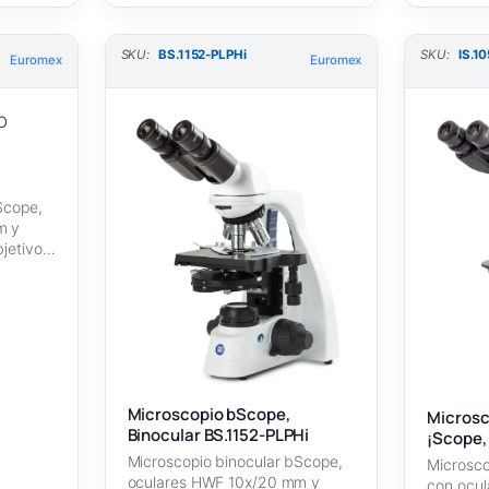
SKU:
BS.1152-PLPHi
SKU:
IS.1
Euromex
Euromex
Scope,
m y
bjetivos
Microscopio bScope,
Microsc
Binocular BS.1152-PLPHi
¡Scope, 
PLPOLi
Microscopio binocular bScope,
Microsco
oculares HWF 10x/20 mm y
con ocu