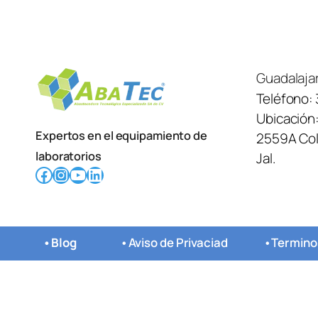
Guadalaja
Teléfono:
Ubicación
Expertos en el equipamiento de
2559A Col.
laboratorios
Jal.
Facebook
Instagram
YouTube
LinkedIn
•
Blog
•
Aviso de Privaciad
•
Termino