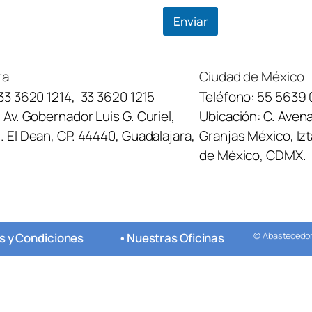
Enviar
ra
Ciudad de México
33 3620 1214
,
33 3620 1215
Teléfono:
55 5639 
:
Av. Gobernador Luis G. Curiel,
Ubicación:
C. Avena
 El Dean, CP. 44440, Guadalajara,
Granjas México, Iz
de México, CDMX.
© Abastecedora
s y Condiciones
•
Nuestras Oficinas