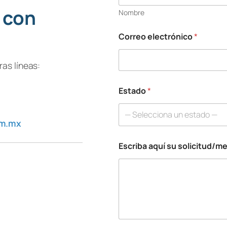
 con
Nombre
Correo electrónico
*
as líneas:
Estado
*
— Selecciona un estado —
om.mx
Escriba aquí su solicitud/m