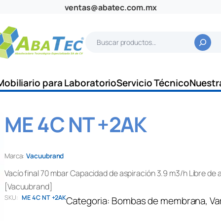
ventas@abatec.com.mx
B
u
s
c
Mobiliario para Laboratorio
Servicio Técnico
Nuestr
a
r
ME 4C NT +2AK
Marca:
Vacuubrand
Vacío final 70 mbar Capacidad de aspiración 3.9 m3/h Libre de 
[Vacuubrand]
SKU:
ME 4C NT +2AK
Categoria:
Bombas de membrana
, 
Va