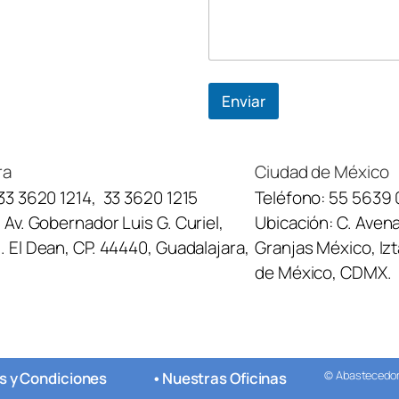
Enviar
ra
Ciudad de México
33 3620 1214
,
33 3620 1215
Teléfono:
55 5639 
:
Av. Gobernador Luis G. Curiel,
Ubicación:
C. Avena
 El Dean, CP. 44440, Guadalajara,
Granjas México, Iz
de México, CDMX.
© Abastecedora
s y Condiciones
•
Nuestras Oficinas