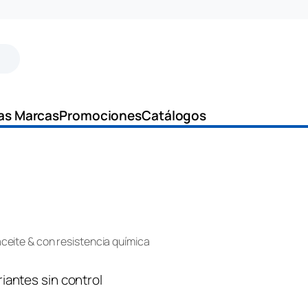
as Marcas
Promociones
Catálogos
aceite & con resistencia química
riantes sin control