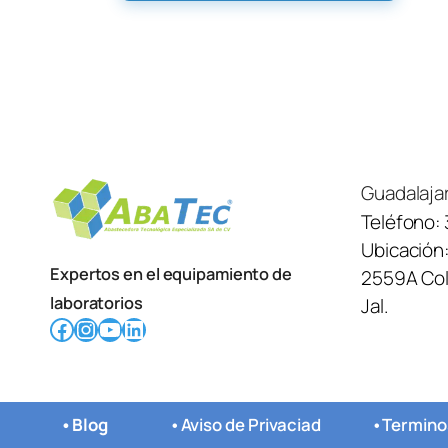
Guadalaja
Teléfono:
Ubicación
Expertos en el equipamiento de
2559A Col.
laboratorios
Jal.
Facebook
Instagram
YouTube
LinkedIn
•
Blog
•
Aviso de Privaciad
•
Termino