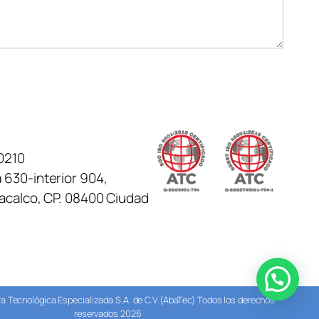
0210
 630-interior 904,
tacalco, CP. 08400 Ciudad
 Tecnológica Especializada S.A. de C.V.(AbaTec) Todos los derechos
reservados 2026