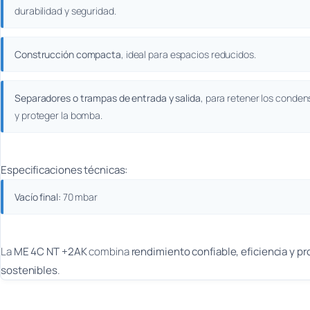
durabilidad y seguridad.
Construcción compacta
, ideal para espacios reducidos.
Separadores o trampas de entrada y salida
, para retener los conde
y proteger la bomba.
Especificaciones técnicas:
Vacío final:
70 mbar
La
ME 4C NT +2AK
combina
rendimiento confiable, eficiencia y p
sostenibles
.