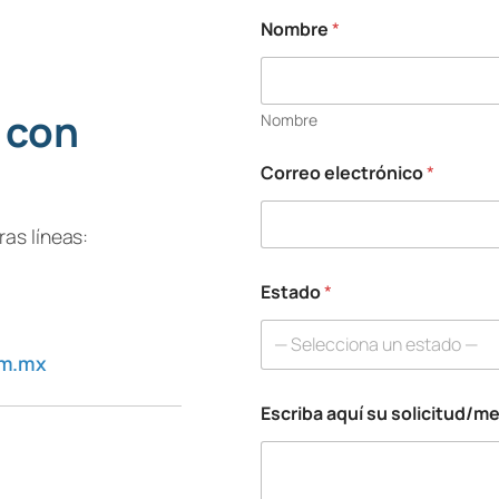
Nombre
*
E
s
c
r
 con
Nombre
i
b
a
Correo electrónico
*
E
s
t
as líneas:
a
d
Estado
*
o
*
— Selecciona un estado —
om.mx
Escriba aquí su solicitud/m