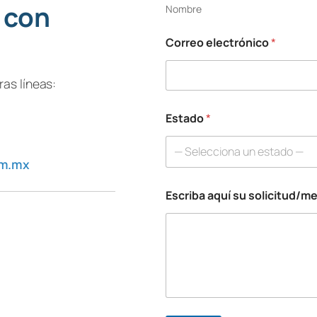
 con
Nombre
Correo electrónico
*
*
*
N
as líneas:
o
m
Estado
*
b
r
e
— Selecciona un estado —
om.mx
Escriba aquí su solicitud/m