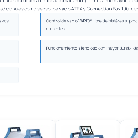
n
manejo completamente automatizado
, garantizando
mayor preci
s adicionales como
sensor de vacío ATEX
y
Connection Box 100
, di
ivos.
Control de vacío VARIO®
libre de histéresis: pr
eficientes.
s
Funcionamiento silencioso
con mayor durabilida