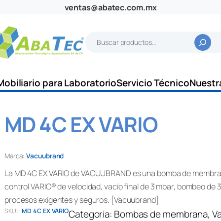
ventas@abatec.com.mx
B
u
s
c
Mobiliario para Laboratorio
Servicio Técnico
Nuestr
a
r
MD 4C EX VARIO
Marca:
Vacuubrand
La MD 4C EX VARIO de VACUUBRAND es una bomba de membran
control VARIO® de velocidad, vacío final de 3 mbar, bombeo de 3.
procesos exigentes y seguros. [Vacuubrand]
SKU:
MD 4C EX VARIO
Categoria:
Bombas de membrana
, 
Va