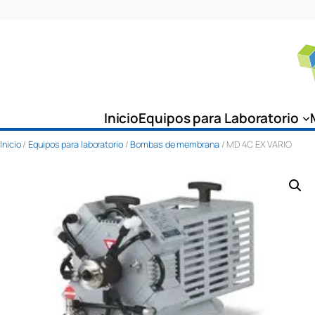
Saltar
al
contenido
Inicio
Equipos para Laboratorio
Inicio
/
Equipos para laboratorio
/
Bombas de membrana
/ MD 4C EX VARIO