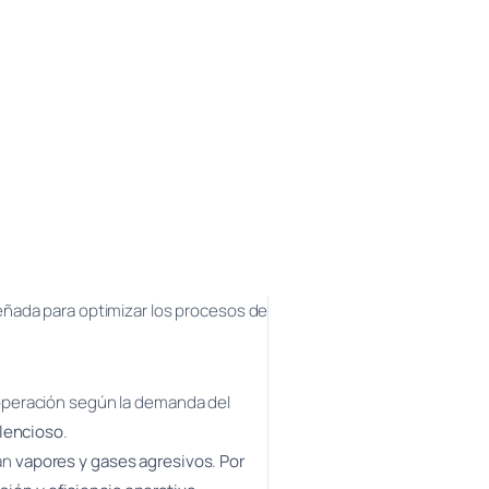
señada para optimizar los procesos de
operación según la demanda del
lencioso
.
an
vapores y gases agresivos
.
Por