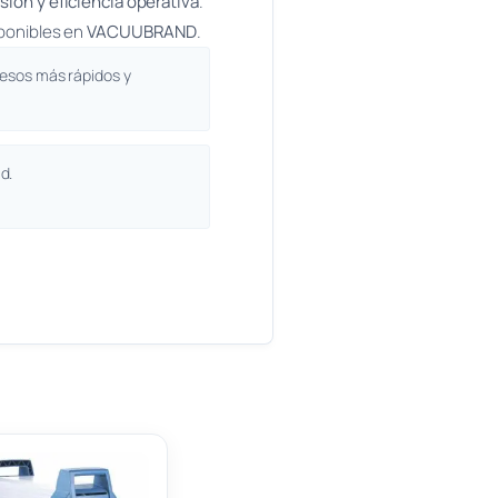
sión y eficiencia operativa
.
sponibles en
VACUUBRAND
.
ocesos más rápidos y
d.