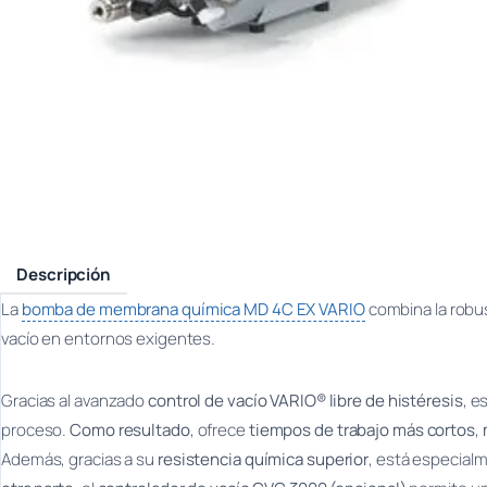
Descripción
La
bomba de membrana química MD 4C EX VARIO
combina la robu
vacío en entornos exigentes.
Gracias al avanzado
control de vacío VARIO® libre de histéresis
, e
proceso.
Como resultado
, ofrece
tiempos de trabajo más cortos
,
Además, gracias a su
resistencia química superior
, está especial