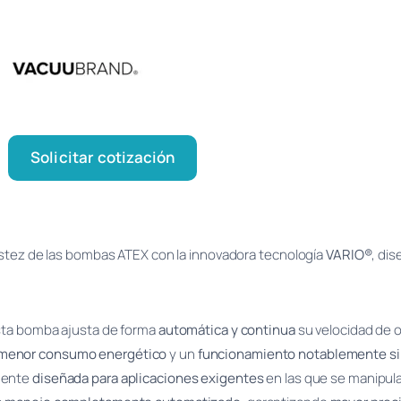
Solicitar cotización
stez de las bombas ATEX con la innovadora tecnología
VARIO®
, di
sta bomba ajusta de forma
automática y continua
su velocidad de 
menor consumo energético
y un
funcionamiento notablemente si
mente
diseñada para aplicaciones exigentes
en las que se manipul