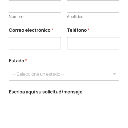
Nombre
Apellidos
Correo electrónico
*
Teléfono
*
s
u
E
s
c
r
Estado
*
i
b
— Selecciona un estado —
a
T
e
Escriba aquí su solicitud/mensaje
l
é
f
o
n
o