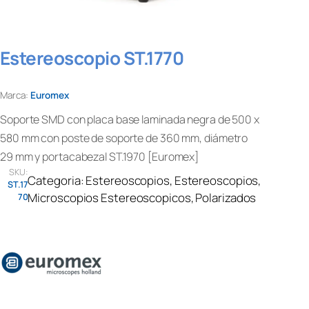
Estereoscopio ST.1770
Marca:
Euromex
Soporte SMD con placa base laminada negra de 500 x
580 mm con poste de soporte de 360 ​​mm, diámetro
29 mm y portacabezal ST.1970 [Euromex]
SKU:
Categoria:
Estereoscopios
, 
Estereoscopios
, 
ST.17
Microscopios Estereoscopicos
, 
Polarizados
70