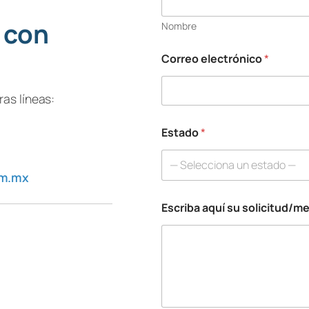
 con
Nombre
Correo electrónico
*
as líneas:
Estado
*
— Selecciona un estado —
om.mx
Escriba aquí su solicitud/m