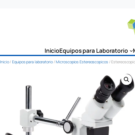
Saltar
al
contenido
Inicio
Equipos para Laboratorio
Inicio
/
Equipos para laboratorio
/
Microscopios Estereoscopicos
/ Estereoscopio