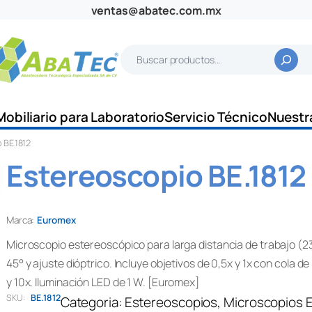
ventas@abatec.com.mx
B
u
s
c
Mobiliario para Laboratorio
Servicio Técnico
Nuestr
a
 BE.1812
r
Estereoscopio BE.1812
Marca:
Euromex
Microscopio estereoscópico para larga distancia de trabajo (
45° y ajuste dióptrico. Incluye objetivos de 0,5x y 1x con cola 
y 10x. Iluminación LED de 1 W. [Euromex]
SKU:
BE.1812
Categoria:
Estereoscopios
, 
Microscopios 