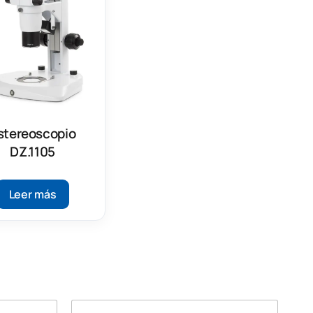
stereoscopio
DZ.1105
Leer más