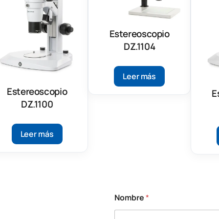
Estereoscopio
DZ.1104
Leer más
Estereoscopio
E
DZ.1100
Leer más
Nombre
*