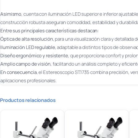
Asimismo
, cuenta con iluminación LED superior e inferior ajustabl
construcción robusta aseguran comodidad, estabilidad y durabilid
Entre sus principales características destacan:
Óptica de alta resolución
, para una visualización clara y detallada 
Iluminación LED regulable
, adaptable a distintos tipos de observa
Diseño ergonómico y resistente
, que proporciona confort y prolong
Amplio campo de visión
, facilitando un análisis completo y eficien
En consecuencia
, el Estereoscopio ST.1735 combina precisión, ver
aplicaciones profesionales.
Productos relacionados