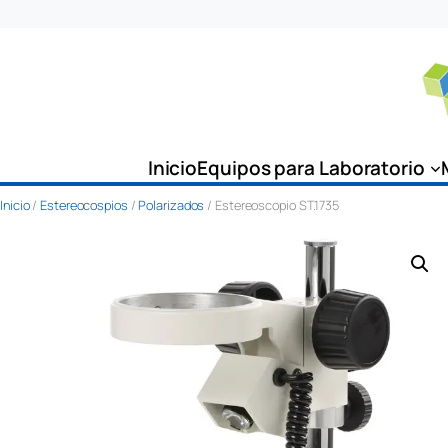
Saltar
al
contenido
Inicio
Equipos para Laboratorio
Inicio
/
Estereocospios
/
Polarizados
/ Estereoscopio ST.1735