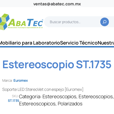
ventas@abatec.com.mx
B
u
s
c
Mobiliario para Laboratorio
Servicio Técnico
Nuestr
a
r
Estereoscopio ST.1735
Marca:
Euromex
Soporte LED StereoVet con espejo [Euromex]
Categoria:
Estereoscopios
, 
Estereoscopios
,
SKU:
ST.1735
Estereoscopicos
, 
Polarizados