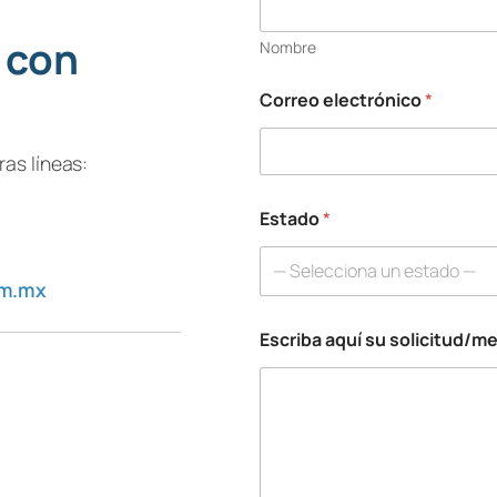
 con
Nombre
Correo electrónico
*
as líneas:
Estado
*
— Selecciona un estado —
om.mx
Escriba aquí su solicitud/m