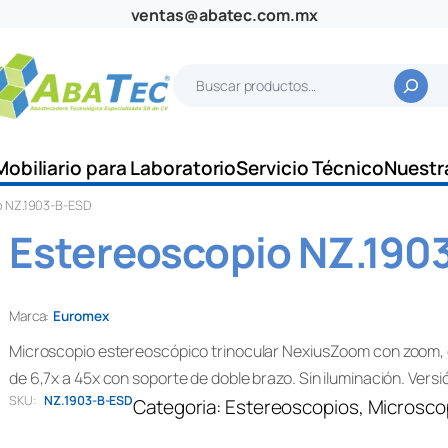
ventas@abatec.com.mx
B
u
s
c
Mobiliario para Laboratorio
Servicio Técnico
Nuestr
a
o NZ.1903-B-ESD
r
Estereoscopio NZ.190
Marca:
Euromex
Microscopio estereoscópico trinocular NexiusZoom con zoom, o
de 6,7x a 45x con soporte de doble brazo. Sin iluminación. Vers
SKU:
NZ.1903-B-ESD
Categoria:
Estereoscopios
, 
Microsco