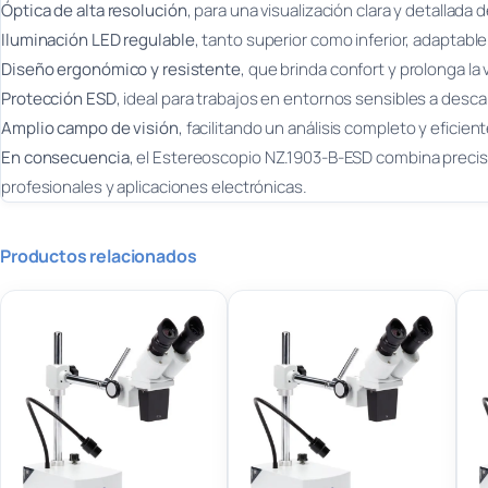
Óptica de alta resolución
, para una visualización clara y detallada 
Iluminación LED regulable
, tanto superior como inferior, adaptable
Diseño ergonómico y resistente
, que brinda confort y prolonga la v
Protección ESD
, ideal para trabajos en entornos sensibles a desca
Amplio campo de visión
, facilitando un análisis completo y eficien
En consecuencia
, el Estereoscopio NZ.1903-B-ESD combina precisi
profesionales y aplicaciones electrónicas.
Productos relacionados