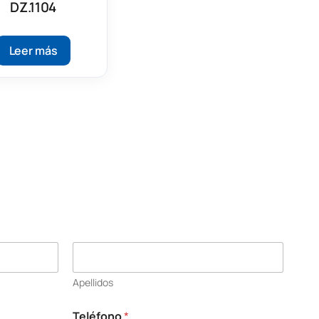
DZ.1104
Leer más
Apellidos
Teléfono
*