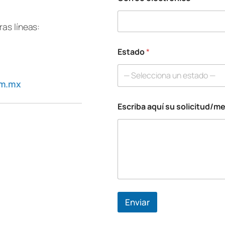
as líneas:
Estado
*
— Selecciona un estado —
om.mx
Escriba aquí su solicitud/m
E
s
c
r
i
b
a
T
e
l
Enviar
é
f