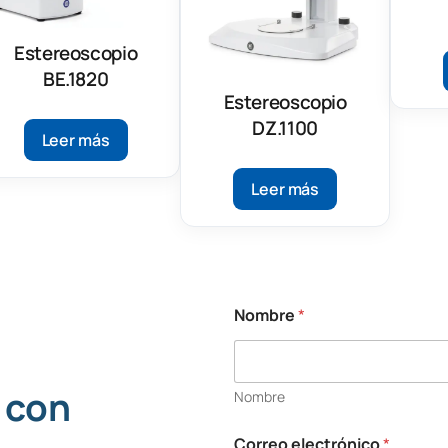
Estereoscopio
BE.1820
Estereoscopio
DZ.1100
Leer más
Leer más
Nombre
*
 con
Nombre
Correo electrónico
*