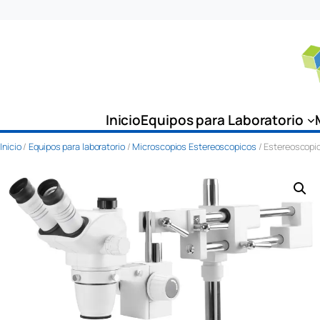
Saltar
al
contenido
Inicio
Equipos para Laboratorio
Inicio
/
Equipos para laboratorio
/
Microscopios Estereoscopicos
/ Estereoscopi