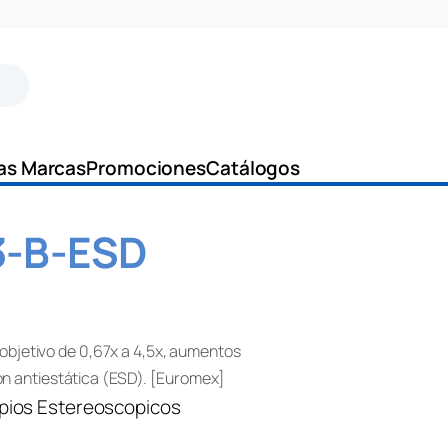
as Marcas
Promociones
Catálogos
3-B-ESD
bjetivo de 0,67x a 4,5x, aumentos
ión antiestática (ESD). [Euromex]
pios Estereoscopicos