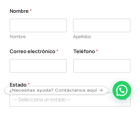
Nombre
*
Nombre
Apellidos
Correo electrónico
*
Teléfono
*
E
s
c
r
i
b
Estado
*
a
¿Necesitas ayuda? Contáctanos aquí →
*
— Selecciona un estado —
E
s
c
Escriba aquí su solicitud/mensaje
r
i
b
a