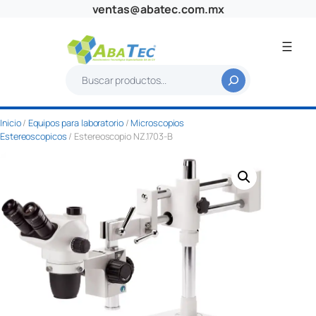
Saltar
ventas@abatec.com.mx
al
contenido
B
u
s
Inicio
/
Equipos para laboratorio
/
Microscopios
c
Estereoscopicos
/ Estereoscopio NZ.1703-B
a
r