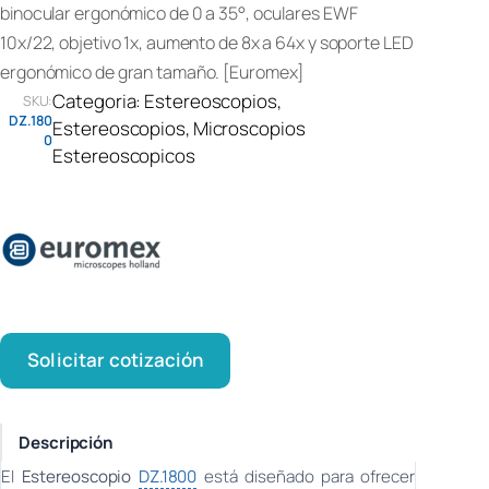
binocular ergonómico de 0 a 35°, oculares EWF
10x/22, objetivo 1x, aumento de 8x a 64x y soporte LED
ergonómico de gran tamaño. [Euromex]
Categoria:
Estereoscopios
, 
SKU:
DZ.180
Estereoscopios
, 
Microscopios
0
Estereoscopicos
Solicitar cotización
Descripción
El
Estereoscopio
DZ.1800
está diseñado para ofrecer