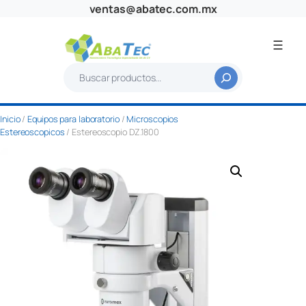
Saltar
ventas@abatec.com.mx
al
contenido
B
u
s
Inicio
/
Equipos para laboratorio
/
Microscopios
c
Estereoscopicos
/ Estereoscopio DZ.1800
a
r