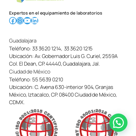
b
r
Expertos en el equipamiento de laboratorios
e
Facebook
Instagram
YouTube
LinkedIn
Guadalajara
Teléfono:
33 3620 1214
,
33 3620 1215
Ubicación:
Av. Gobernador Luis G. Curiel, 2559A
Col. El Dean, CP. 44440, Guadalajara, Jal.
Ciudad de México
Teléfono:
55 5639 0210
Ubicación:
C. Avena 630-interior 904, Granjas
México, Iztacalco, CP. 08400 Ciudad de México,
CDMX.
¿Necesitas ayuda? Contáctanos aquí →