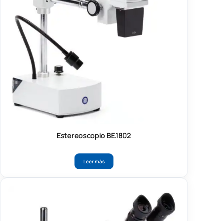
Estereoscopio BE.1802
Leer más