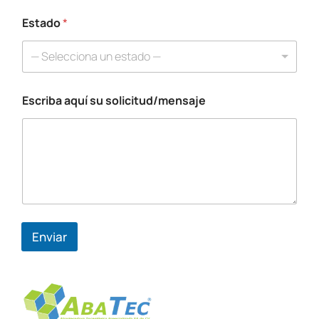
Estado
*
— Selecciona un estado —
Escriba aquí su solicitud/mensaje
C
o
r
r
e
o
E
s
c
r
Enviar
i
b
a
N
o
m