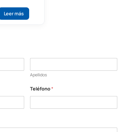
efractómetro
igital Portátil
Leer más
Apellidos
Teléfono
*