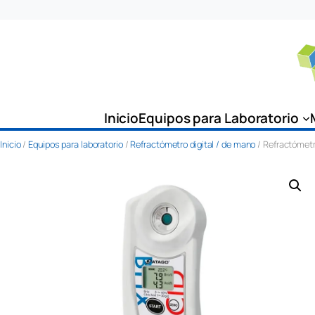
Saltar
al
contenido
Inicio
Equipos para Laboratorio
Inicio
/
Equipos para laboratorio
/
Refractómetro digital / de mano
/ Refractómetr