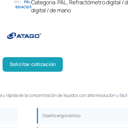
Categoria:
PAL
, 
Refractómetro digital /
SKU:
PAL-
BX|ACID3
digital / de mano
Solicitar cotización
y rápida de la concentración de líquidos con alta resolución y fácil 
Diseño ergonómico