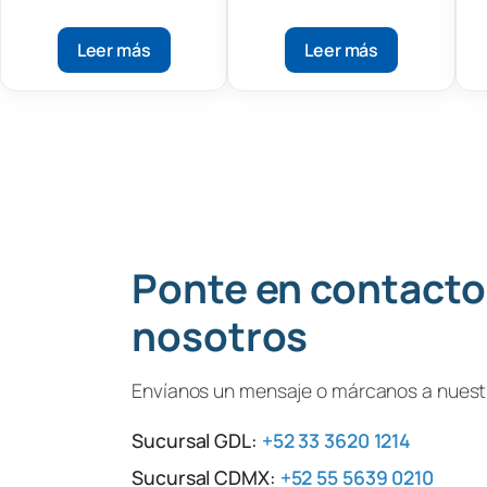
digital para alcohol
acidez
y destilados
Leer más
Leer más
Ponte en contacto
nosotros
Envíanos un mensaje o márcanos a nuestr
Sucursal GDL:
+52 33 3620 1214
Sucursal CDMX:
+52 55 5639 0210