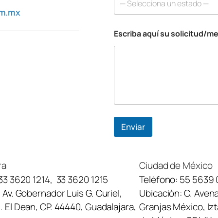
— Selecciona un estado —
a
om.mx
q
u
Escriba aquí su solicitud/m
í
*
Enviar
ra
Ciudad de México
33 3620 1214
,
33 3620 1215
Teléfono:
55 5639 
:
Av. Gobernador Luis G. Curiel,
Ubicación:
C. Avena
 El Dean, CP. 44440, Guadalajara,
Granjas México, Iz