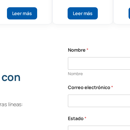
digital portátil Brix
Refractómetro
R
salsas
D
Leer más
Leer más
Nombre
*
 con
Nombre
Correo electrónico
*
T
e
l
as líneas:
é
f
Estado
*
o
n
o