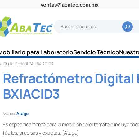
ventas@abatec.com.mx
B
u
s
c
Mobiliario para Laboratorio
Servicio Técnico
Nuestr
a
o Digital Portátil PAL-BX|ACID3
r
Refractómetro Digital 
BX|ACID3
Marca:
Atago
Es específicamente para la medición de el tomate e incluye tod
fáciles, precisas y exactas. [Atago]