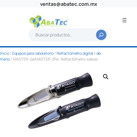
Saltar
ventas@abatec.com.mx
al
contenido
B
u
s
Inicio
/
Equipos para laboratorio
/
Refractómetro digital / de
c
mano
/ MASTER-2a/MASTER-2Pa: Refractómetro salsas
a
r