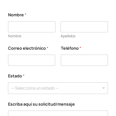
Nombre
*
Nombre
Apellidos
Correo electrónico
*
Teléfono
*
T
e
l
é
f
o
Estado
*
n
o
— Selecciona un estado —
T
e
l
Escriba aquí su solicitud/mensaje
é
f
o