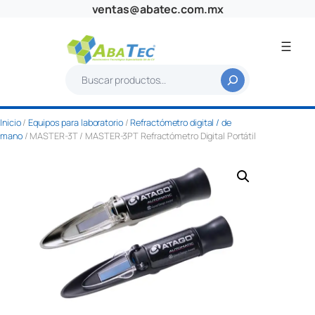
Saltar
ventas@abatec.com.mx
al
contenido
B
u
s
Inicio
/
Equipos para laboratorio
/
Refractómetro digital / de
c
mano
/ MASTER-3T / MASTER-3PT Refractómetro Digital Portátil
a
r