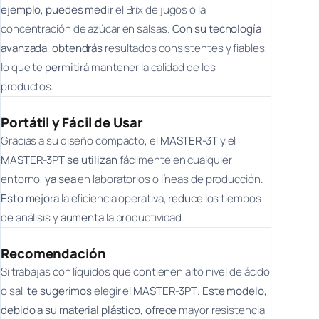
ejemplo
,
puedes medir
el Brix de jugos o la
concentración de azúcar en salsas.
Con su tecnología
avanzada
,
obtendrás
resultados consistentes y fiables,
lo que te
permitirá
mantener la calidad de los
productos.
Portátil y Fácil de Usar
Gracias a su diseño compacto, el
MASTER-3T
y el
MASTER-3PT
se utilizan
fácilmente en cualquier
entorno,
ya sea
en laboratorios o líneas de producción.
Esto mejora
la eficiencia operativa,
reduce
los tiempos
de análisis y
aumenta
la productividad.
Recomendación
Si trabajas con líquidos que contienen alto nivel de ácido
o sal,
te sugerimos
elegir el
MASTER-3PT
.
Este modelo
,
debido a su material plástico
,
ofrece
mayor resistencia