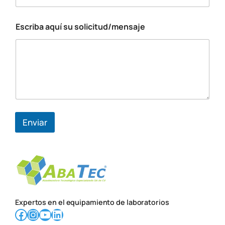
Escriba aquí su solicitud/mensaje
s
u
N
o
m
b
r
e
s
u
Enviar
Expertos en el equipamiento de laboratorios
Facebook
Instagram
YouTube
LinkedIn