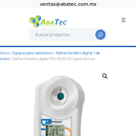
Saltar
ventas@abatec.com.mx
al
contenido
B
u
s
Inicio
/
Equipos para laboratorio
/
Refractómetro digital / de
c
mano
/ Refractómetro digital PAL-BX|ACID1 para cítricos
a
r