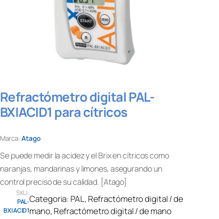
Refractómetro digital PAL-
BX|ACID1 para cítricos
Marca:
Atago
Se puede medir la acidez y el Brix en cítricos como
naranjas, mandarinas y limones, asegurando un
control preciso de su calidad. [Atago]
SKU:
Categoria:
PAL
, 
Refractómetro digital / de
PAL-
mano
, 
Refractómetro digital / de mano
BX|ACID1