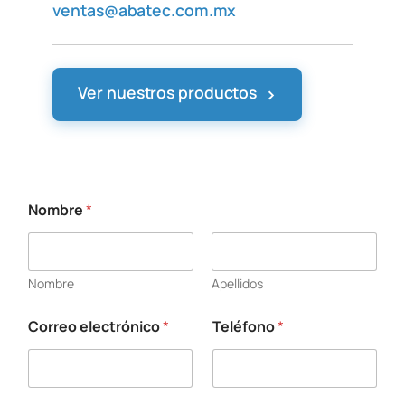
ventas@abatec.com.mx
›
Ver nuestros productos
Nombre
*
Nombre
Apellidos
Correo electrónico
*
Teléfono
*
s
u
T
e
l