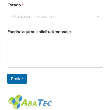
é
Estado
*
f
o
— Selecciona un estado —
n
o
*
Escriba aquí su solicitud/mensaje
Enviar