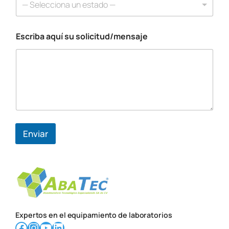
— Selecciona un estado —
c
i
t
Escriba aquí su solicitud/mensaje
u
d
/
m
e
n
s
a
j
e
Enviar
a
q
u
í
Expertos en el equipamiento de laboratorios
Facebook
Instagram
YouTube
LinkedIn