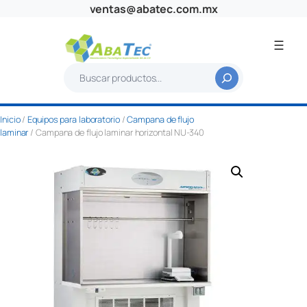
Saltar
ventas@abatec.com.mx
al
contenido
B
u
s
Inicio
/
Equipos para laboratorio
/
Campana de flujo
c
laminar
/ Campana de flujo laminar horizontal NU-340
a
r