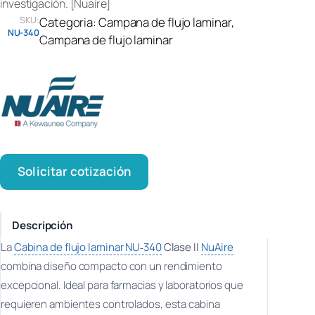
investigación. [Nuaire]
SKU:
Categoria:
Campana de flujo laminar
, 
NU-340
Campana de flujo laminar
Solicitar cotización
Descripción
La
Cabina de flujo laminar NU‑340
Clase II
NuAire
combina diseño compacto con un rendimiento
excepcional. Ideal para farmacias y laboratorios que
requieren ambientes controlados, esta cabina