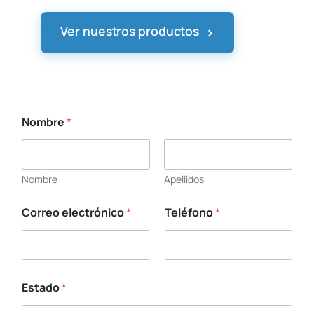
›
Ver nuestros productos
Nombre
*
Nombre
Apellidos
Correo electrónico
*
Teléfono
*
a
q
u
í
s
o
Estado
*
l
i