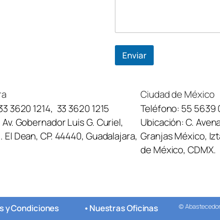
Enviar
ra
Ciudad de México
33 3620 1214
,
33 3620 1215
Teléfono:
55 5639 
:
Av. Gobernador Luis G. Curiel,
Ubicación:
C. Avena
 El Dean, CP. 44440, Guadalajara,
Granjas México, Iz
de México, CDMX.
© Abastecedora
s y Condiciones
•
Nuestras Oficinas