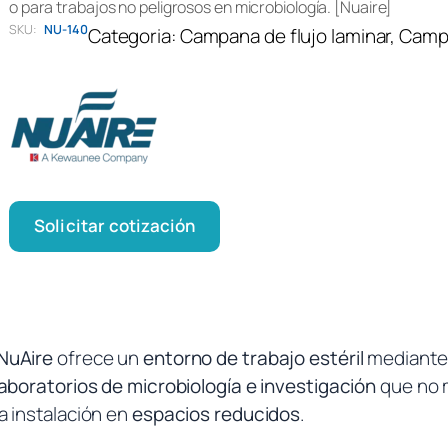
o para trabajos no peligrosos en microbiología. [Nuaire]
SKU:
NU-140
Categoria:
Campana de flujo laminar
, 
Campa
Solicitar cotización
NuAire
ofrece un
entorno de trabajo estéril
mediante f
aboratorios de microbiología e investigación
que no 
 la instalación en
espacios reducidos
.