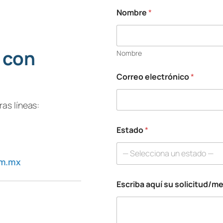
Nombre
*
 con
Nombre
Correo electrónico
*
as líneas:
Estado
*
— Selecciona un estado —
om.mx
Escriba aquí su solicitud/m