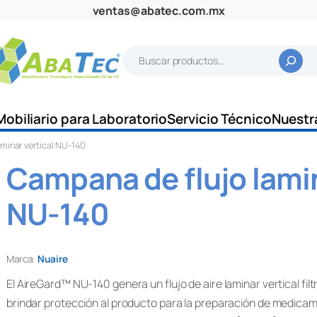
ventas@abatec.com.mx
B
u
s
c
Mobiliario para Laboratorio
Servicio Técnico
Nuestr
a
minar vertical NU-140
r
Campana de flujo lamin
NU-140
Marca:
Nuaire
El AireGard™ NU-140 genera un flujo de aire laminar vertical fil
brindar protección al producto para la preparación de medicam