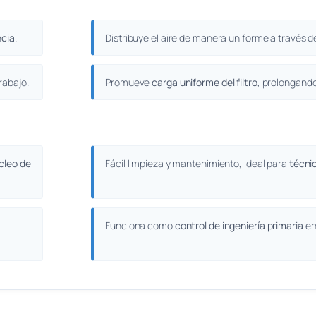
ncia
.
Distribuye el aire de manera uniforme a través de
rabajo.
Promueve
carga uniforme del filtro
, prolongando 
cleo de
Fácil limpieza y mantenimiento, ideal para
técni
Funciona como
control de ingeniería primaria
en