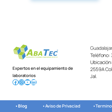
Guadalaja
Teléfono:
Ubicación
Expertos en el equipamiento de
2559A Col.
laboratorios
Jal.
Facebook
Instagram
YouTube
LinkedIn
•
Blog
•
Aviso de Privaciad
•
Termino