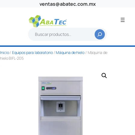
Saltar
ventas@abatec.com.mx
al
contenido
B
u
s
Inicio
/
Equipos para laboratorio
/
Máquina de hielo
/ Máquina de
c
hielo BIFL-205
a
r