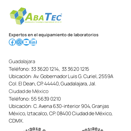
u
d
/
m
e
n
Expertos en el equipamiento de laboratorios
s
Facebook
Instagram
YouTube
LinkedIn
a
j
e
*
Guadalajara
Teléfono:
33 3620 1214
,
33 3620 1215
Ubicación:
Av. Gobernador Luis G. Curiel, 2559A
Col. El Dean, CP. 44440, Guadalajara, Jal.
Ciudad de México
Teléfono:
55 5639 0210
Ubicación:
C. Avena 630-interior 904, Granjas
México, Iztacalco, CP. 08400 Ciudad de México,
CDMX.