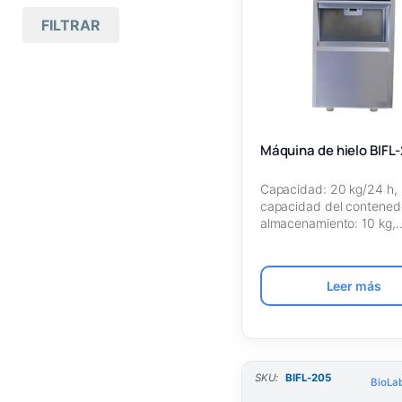
Mas antiguos primero
FILTRAR
Todas las marcas
(11)
Nombre A – Z
Biolab
(11)
Nombre Z – A
Máquina de hielo
(11)
SKU Ascendente
Máquina de hielo BIFL
SKU Descendente
Capacidad: 20 kg/24 h,
capacidad del contened
almacenamiento: 10 kg,
refrigerante: R134a, tip
Leer más
SKU:
BIFL-205
BioLab