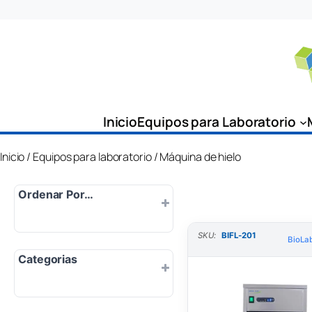
Saltar
al
contenido
Inicio
Equipos para Laboratorio
Inicio
/
Equipos para laboratorio
/ Máquina de hielo
Ordenar Por…
SKU:
BIFL-201
Por defecto
BioLab
Categorias
Popularidad
Más nuevo