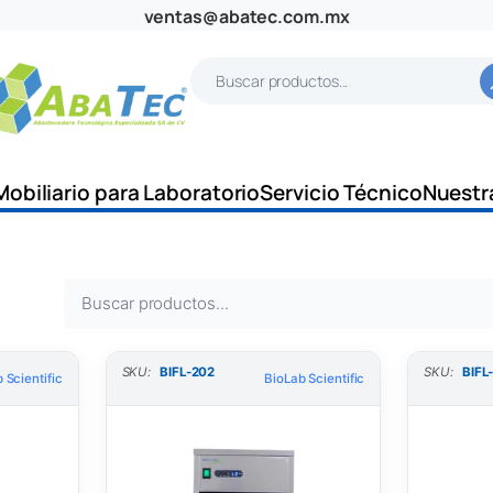
ventas@abatec.com.mx
B
u
s
c
Mobiliario para Laboratorio
Servicio Técnico
Nuestr
a
r
B
u
s
SKU:
BIFL-202
SKU:
BIFL
 Scientific
BioLab Scientific
c
a
r