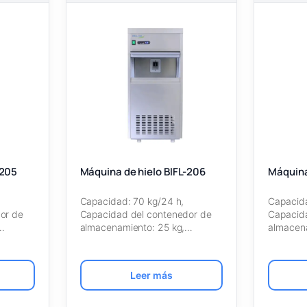
-205
Máquina de hielo BIFL-206
Máquina
Capacidad: 70 kg/24 h,
Capacida
or de
Capacidad del contenedor de
Capacid
almacenamiento: 25 kg,
almacena
po de…
Refrigerante: R134a, Tipo de…
Refriger
Leer más