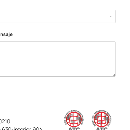
ensaje
0210
 630-interior 904,