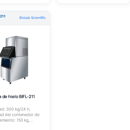
-211
BioLab Scientific
de hielo BIFL-211
d: 300 kg/24 h,
ad del contenedor de
miento: 150 kg,
ante: R134a, Tipo de…