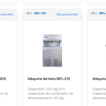
SKU:
BIFL-210
SKU:
BIFL
 Scientific
BioLab Scientific
-209
Máquina de hielo BIFL-210
Máquina 
,
Capacidad: 200 kg/24 h,
Capacida
or de
Capacidad del contenedor de
Capacid
almacenamiento: 60 kg,
almacena
po de…
Refrigerante: R134a, Tipo de…
Refriger