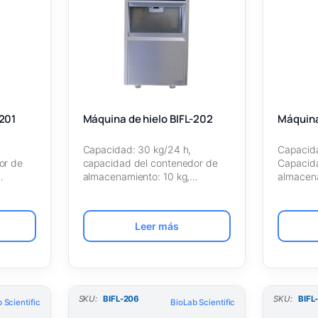
-201
Máquina de hielo BIFL-202
Máquina
Capacidad: 30 kg/24 h,
Capacida
or de
capacidad del contenedor de
Capacid
almacenamiento: 10 kg,
almacena
o de…
refrigerante: R134a, tipo de…
Refriger
Leer más
SKU:
BIFL-206
SKU:
BIFL
 Scientific
BioLab Scientific