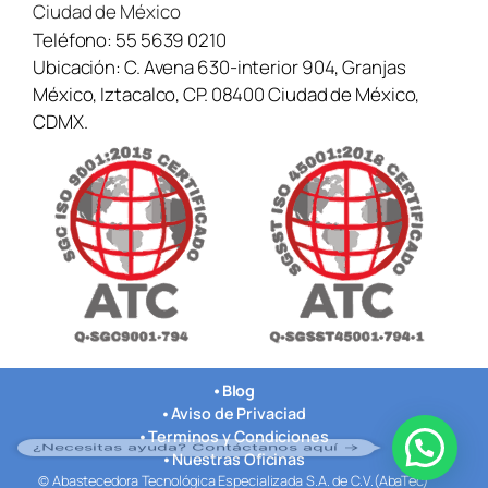
Ciudad de México
Teléfono:
55 5639 0210
Ubicación:
C. Avena 630-interior 904, Granjas
México, Iztacalco, CP. 08400 Ciudad de México,
CDMX.
•
Blog
•
Aviso de Privaciad
•
Terminos y Condiciones
¿Necesitas ayuda? Contáctanos aquí →
•
Nuestras Oficinas
© Abastecedora Tecnológica Especializada S.A. de C.V.(AbaTec)