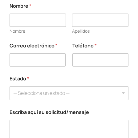
Nombre
*
Nombre
Apellidos
Correo electrónico
*
Teléfono
*
Estado
*
— Selecciona un estado —
Escriba aquí su solicitud/mensaje
s
u
C
o