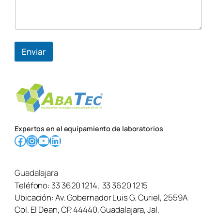
r
r
e
o
C
o
Enviar
r
r
e
o
Expertos en el equipamiento de laboratorios
Facebook
Instagram
YouTube
LinkedIn
Guadalajara
Teléfono:
33 3620 1214
,
33 3620 1215
Ubicación:
Av. Gobernador Luis G. Curiel, 2559A
Col. El Dean, CP. 44440, Guadalajara, Jal.