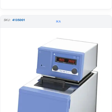
SKU:
4135001
IKA