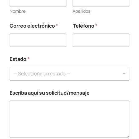
Nombre
Apellidos
Correo electrónico
*
Teléfono
*
E
s
t
a
d
o
Estado
*
N
o
— Selecciona un estado —
m
b
r
Escriba aquí su solicitud/mensaje
e
*