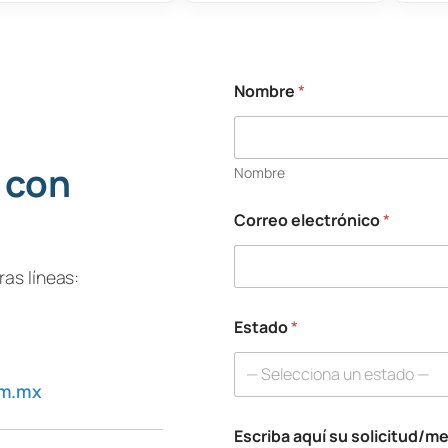
Nombre
*
 con
Nombre
Correo electrónico
*
as líneas:
Estado
*
— Selecciona un estado —
om.mx
Escriba aquí su solicitud/m