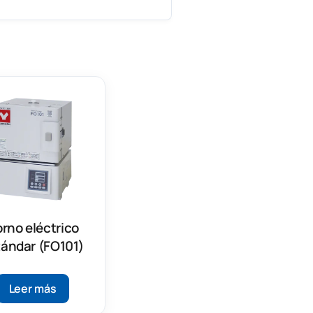
rno eléctrico
tándar (FO101)
Leer más