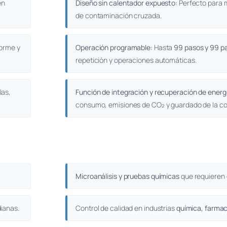
en
Diseño sin calentador expuesto:
Perfecto para m
de contaminación cruzada.
forme y
Operación programable:
Hasta
99 pasos y 99 p
repetición y operaciones automáticas.
las,
Función de integración y recuperación de energ
consumo, emisiones de CO₂ y guardado de la con
Microanálisis y pruebas químicas
que requieren 
ianas.
Control de calidad en industrias
química, farmac