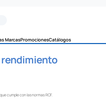
as Marcas
Promociones
Catálogos
o rendimiento
F, que cumple con las normas RCF.