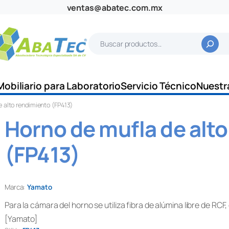
ventas@abatec.com.mx
B
u
s
c
Mobiliario para Laboratorio
Servicio Técnico
Nuestr
a
 alto rendimiento (FP413)
r
Horno de mufla de alt
(FP413)
Marca:
Yamato
Para la cámara del horno se utiliza fibra de alúmina libre de RC
[Yamato]