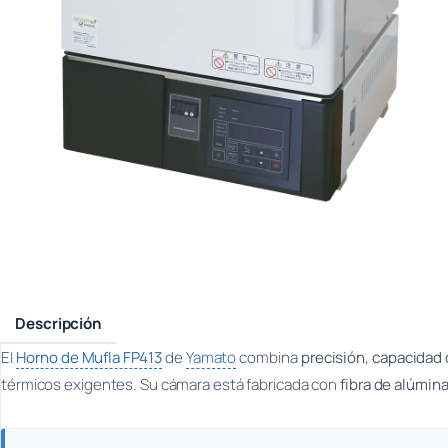
Descripción
El
Horno de Mufla FP413
de
Yamato
combina
precisión, capacidad
térmicos exigentes. Su cámara está fabricada con
fibra de alúmina