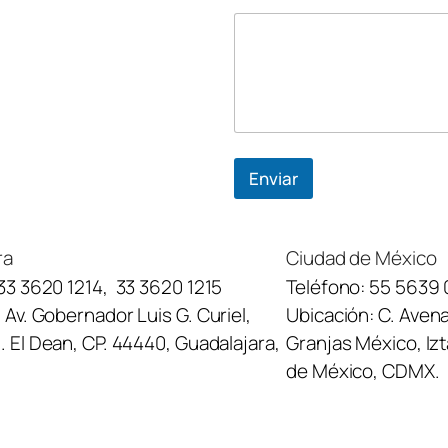
Enviar
ra
Ciudad de México
33 3620 1214
,
33 3620 1215
Teléfono:
55 5639 
:
Av. Gobernador Luis G. Curiel,
Ubicación:
C. Avena
 El Dean, CP. 44440, Guadalajara,
Granjas México, Iz
de México, CDMX.