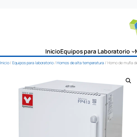
Saltar
al
contenido
Inicio
Equipos para Laboratorio
Inicio
/
Equipos para laboratorio
/
Hornos de alta temperatura
/ Horno de mufla de