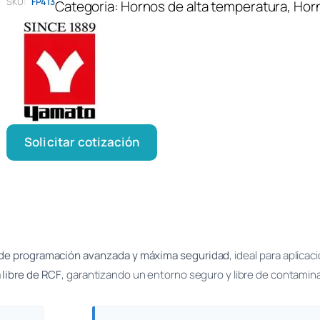
SKU:
FP413
Categoria:
Hornos de alta temperatura
, 
Horn
Solicitar cotización
 de programación avanzada y máxima seguridad
, ideal para aplica
 libre de RCF
, garantizando un entorno seguro y libre de contamin