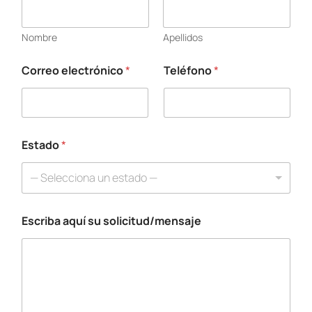
s
t
a
Nombre
Apellidos
d
o
*
Correo electrónico
*
Teléfono
*
C
o
r
r
e
Estado
*
o
— Selecciona un estado —
Escriba aquí su solicitud/mensaje