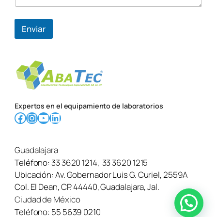
Enviar
Expertos en el equipamiento de laboratorios
Facebook
Instagram
YouTube
LinkedIn
Guadalajara
Teléfono:
33 3620 1214
,
33 3620 1215
Ubicación:
Av. Gobernador Luis G. Curiel, 2559A
Col. El Dean, CP. 44440, Guadalajara, Jal.
Ciudad de México
¿Necesitas ayuda? Contáctanos aquí →
Teléfono:
55 5639 0210