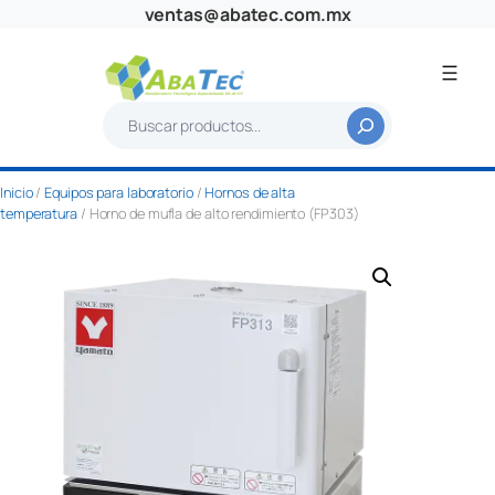
Saltar
ventas@abatec.com.mx
al
contenido
B
u
s
Inicio
/
Equipos para laboratorio
/
Hornos de alta
c
temperatura
/ Horno de mufla de alto rendimiento (FP303)
a
r