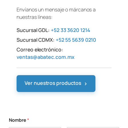
Envíanos un mensaje o márcanos a
nuestras líneas:
Sucursal GDL:
+52 33 3620 1214
Sucursal CDMX:
+52 55 5639 0210
Correo electrónico:
ventas@abatec.com.mx
›
Ver nuestros productos
Nombre
*
E