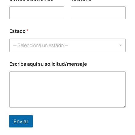
T
e
l
é
f
o
Estado
*
n
o
— Selecciona un estado —
*
E
s
Escriba aquí su solicitud/mensaje
c
r
i
b
a
Enviar