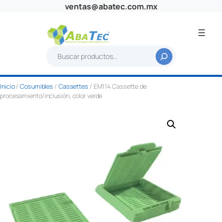
Saltar
ventas@abatec.com.mx
al
contenido
B
u
s
Inicio
/
Cosumibles
/
Cassettes
/ EM114 Cassette de
c
procesamiento/inclusión, color verde
a
r