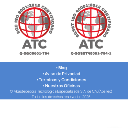
•
Blog
•
Aviso de Privaciad
•
Terminos y Condiciones
•
Nuestras Oficinas
© Abastecedora Tecnológica Especializada S.A. de C.V.(AbaTec)
Todos los derechos reservados 2026