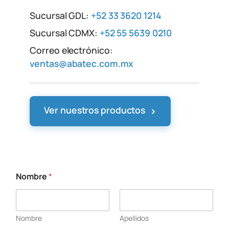
Sucursal GDL:
+52 33 3620 1214
Sucursal CDMX:
+52 55 5639 0210
Correo electrónico:
ventas@abatec.com.mx
›
Ver nuestros productos
Nombre
*
*
C
o
r
Nombre
Apellidos
r