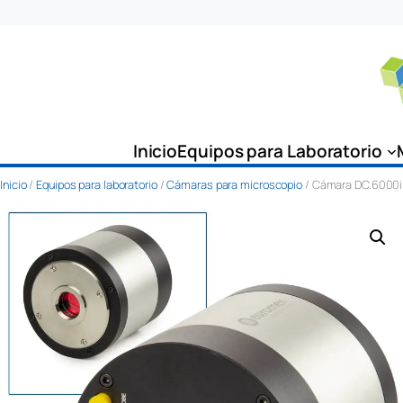
Saltar
al
contenido
Inicio
Equipos para Laboratorio
Inicio
/
Equipos para laboratorio
/
Cámaras para microscopio
/ Cámara DC.6000i