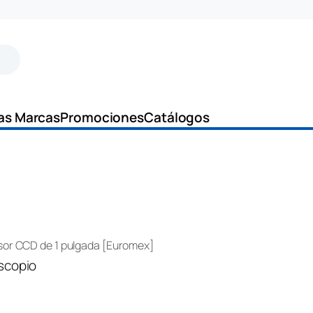
as Marcas
Promociones
Catálogos
nsor CCD de 1 pulgada [Euromex]
scopio