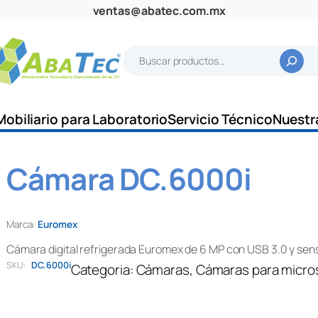
ventas@abatec.com.mx
B
u
s
c
Mobiliario para Laboratorio
Servicio Técnico
Nuestr
a
r
Cámara DC.6000i
Marca:
Euromex
Cámara digital refrigerada Euromex de 6 MP con USB 3.0 y se
SKU:
DC.6000i
Categoria:
Cámaras
, 
Cámaras para micro