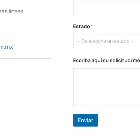
as líneas:
Estado
*
— Selecciona un estado —
om.mx
Escriba aquí su solicitud/m
a
q
u
í
T
e
l
é
f
o
Enviar
n
o
C