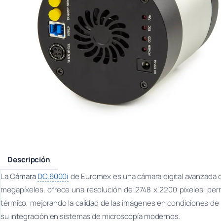
Descripción
La
Cámara
DC.6000i
de Euromex es una cámara digital avanzada di
megapíxeles, ofrece una resolución de 2748 x 2200 píxeles, perm
térmico, mejorando la calidad de las imágenes en condiciones de b
su integración en sistemas de microscopía modernos.