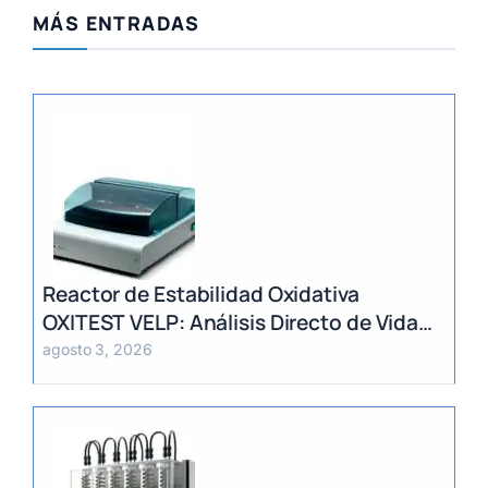
MÁS ENTRADAS
Reactor de Estabilidad Oxidativa
OXITEST VELP: Análisis Directo de Vida
Útil sin Extracción de Grasa
agosto 3, 2026