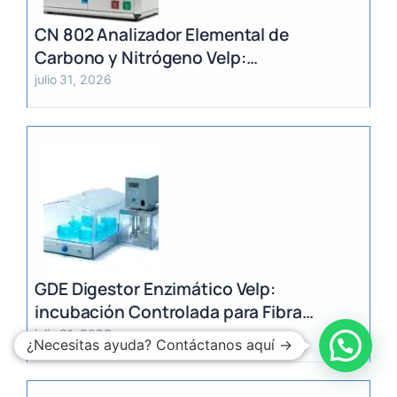
CN 802 Analizador Elemental de
Carbono y Nitrógeno Velp:
Determinación Rápida por Método
julio 31, 2026
Dumas (TC, TOC, TIC y TN)
GDE Digestor Enzimático Velp:
incubación Controlada para Fibra
Dietética (AOAC)
julio 31, 2026
¿Necesitas ayuda? Contáctanos aquí →