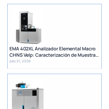
EMA 402XL Analizador Elemental Macro
CHNS Velp: Caracterización de Muestras
Heterogéneas y Grandes Volúmenes
julio 31, 2026