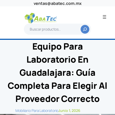
Saltar
ventas@abatec.com.mx
al
contenido
B
u
s
Equipo Para
c
a
Laboratorio En
r
Guadalajara: Guía
Completa Para Elegir Al
Proveedor Correcto
Mobiliario Para Laboratorio
Junio 1, 2026