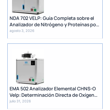
NDA 702 VELP: Guía Completa sobre el
Analizador de Nitrógeno y Proteínas por
Método Dumas
agosto 3, 2026
EMA 502 Analizador Elemental CHNS-O
Velp: Determinación Directa de Oxígeno
y Análisis Multiparámetro
julio 31, 2026