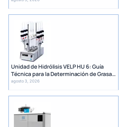
Método Randall
Unidad de Hidrólisis VELP HU 6: Guía
Técnica para la Determinación de Grasa
Total en Alimentos
agosto 3, 2026