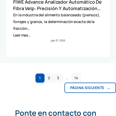
FIWE Advance Analizador Automático De
Fibra Velp: Precisión Y Automatización
En Método Van Soest
En la industria del alimento balanceado (piensos),
forrajes y granos, la determinación exacta de la
fracción…
Leer mas…
julio 31, 2026
1
2
3
…
14
PÁGINA SIGUIENTE
→
Ponte en contacto con