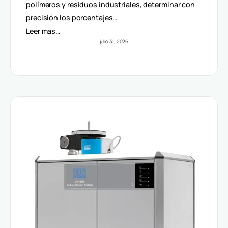
Volúmenes
polímeros y residuos industriales, determinar con
precisión los porcentajes…
Leer mas…
julio 31, 2026