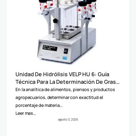
Unidad De Hidrólisis VELP HU 6: Guía
Técnica Para La Determinación De Grasa
Total En Alimentos
En la analítica de alimentos, piensos y productos
agropecuarios, determinar con exactitud el
porcentaje de materia…
Leer mas…
agosto 3, 2026