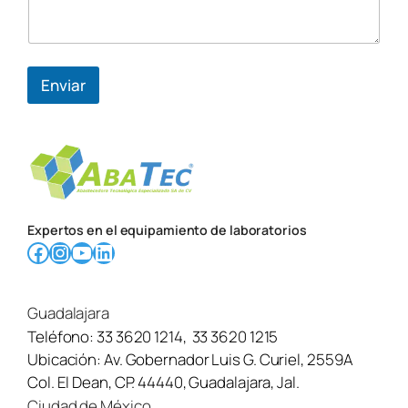
o
*
*
Enviar
Expertos en el equipamiento de laboratorios
Facebook
Instagram
YouTube
LinkedIn
Guadalajara
Teléfono:
33 3620 1214
,
33 3620 1215
Ubicación:
Av. Gobernador Luis G. Curiel, 2559A
Col. El Dean, CP. 44440, Guadalajara, Jal.
Ciudad de México