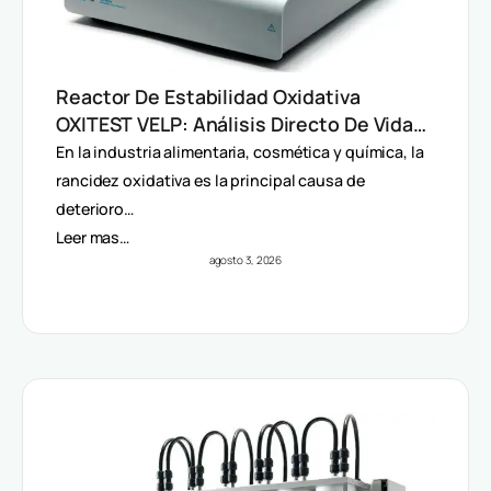
Reactor De Estabilidad Oxidativa
OXITEST VELP: Análisis Directo De Vida
Útil Sin Extracción De Grasa
En la industria alimentaria, cosmética y química, la
rancidez oxidativa es la principal causa de
deterioro…
Leer mas…
agosto 3, 2026