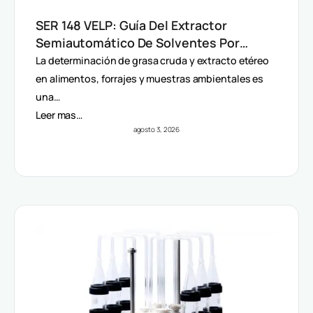
SER 148 VELP: Guía Del Extractor
Semiautomático De Solventes Por
Método Randall
La determinación de grasa cruda y extracto etéreo
en alimentos, forrajes y muestras ambientales es
una…
Leer mas…
agosto 3, 2026