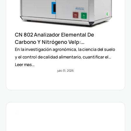
CN 802 Analizador Elemental De
Carbono Y Nitrógeno Velp:
Determinación Rápida Por Método
En la investigación agronómica, la ciencia del suelo
Dumas (TC, TOC, TIC Y TN)
y el control de calidad alimentario, cuantificar el…
Leer mas…
julio 31, 2026