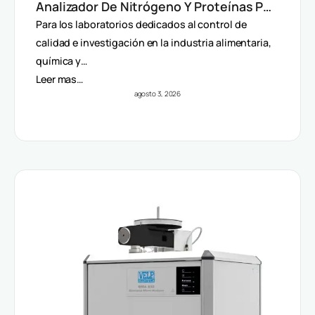
Analizador De Nitrógeno Y Proteínas Por
Método Dumas
Para los laboratorios dedicados al control de
calidad e investigación en la industria alimentaria,
química y…
Leer mas…
agosto 3, 2026