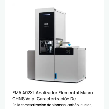
EMA 402XL Analizador Elemental Macro
CHNS Velp: Caracterización De
Muestras Heterogéneas Y Grandes
En la caracterización de biomasa, carbón, suelos,