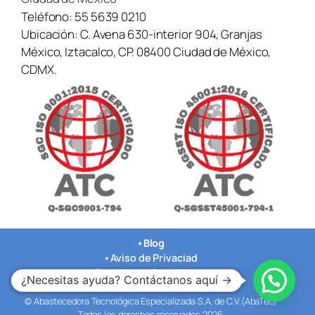
Teléfono:
55 5639 0210
Ubicación:
C. Avena 630-interior 904, Granjas
México, Iztacalco, CP. 08400 Ciudad de México,
CDMX.
•
Blog
•
Aviso de Privaciad
•
Terminos y Condiciones
¿Necesitas ayuda? Contáctanos aquí →
•
Nuestras Oficinas
© Abastecedora Tecnológica Especializada S.A. de C.V.(AbaTec)
Todos los derechos reservados 2026