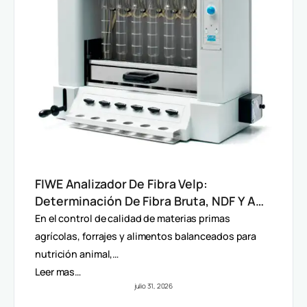
FIWE Analizador De Fibra Velp:
Determinación De Fibra Bruta, NDF Y ADF
En Alimentos Y Piensos
En el control de calidad de materias primas
agrícolas, forrajes y alimentos balanceados para
nutrición animal,…
Leer mas…
julio 31, 2026