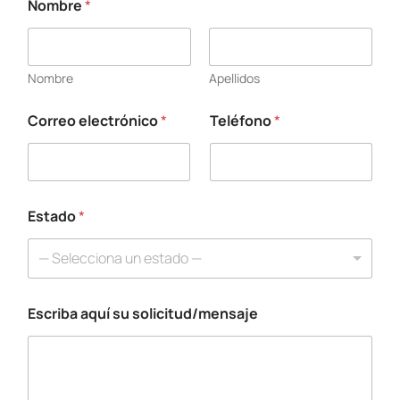
Nombre
*
Nombre
Apellidos
Correo electrónico
*
Teléfono
*
Estado
*
— Selecciona un estado —
Escriba aquí su solicitud/mensaje
C
o
r
r
e