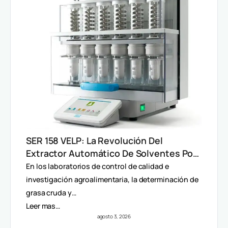
SER 158 VELP: La Revolución Del
Extractor Automático De Solventes Por
Método Randall
En los laboratorios de control de calidad e
investigación agroalimentaria, la determinación de
grasa cruda y…
Leer mas…
agosto 3, 2026