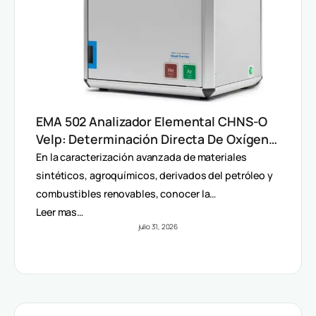
EMA 502 Analizador Elemental CHNS-O
Velp: Determinación Directa De Oxígeno
Y Análisis Multiparámetro
En la caracterización avanzada de materiales
sintéticos, agroquímicos, derivados del petróleo y
combustibles renovables, conocer la…
Leer mas…
julio 31, 2026