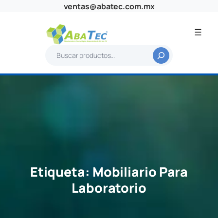
Saltar
ventas@abatec.com.mx
al
contenido
B
u
s
c
a
r
Etiqueta:
Mobiliario Para
Laboratorio