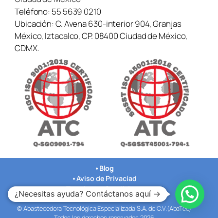
Teléfono:
55 5639 0210
Ubicación:
C. Avena 630-interior 904, Granjas
México, Iztacalco, CP. 08400 Ciudad de México,
CDMX.
•
Blog
•
Aviso de Privaciad
•
Terminos y Condiciones
¿Necesitas ayuda? Contáctanos aquí →
•
Nuestras Oficinas
© Abastecedora Tecnológica Especializada S.A. de C.V.(AbaTec)
Todos los derechos reservados 2026