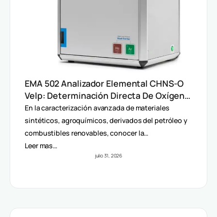
EMA 502 Analizador Elemental CHNS-O
Velp: Determinación Directa De Oxígeno
Y Análisis Multiparámetro
En la caracterización avanzada de materiales
sintéticos, agroquímicos, derivados del petróleo y
combustibles renovables, conocer la…
Leer mas…
julio 31, 2026