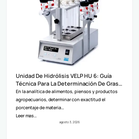
Unidad De Hidrólisis VELP HU 6: Guía
Técnica Para La Determinación De Grasa
Total En Alimentos
En la analítica de alimentos, piensos y productos
agropecuarios, determinar con exactitud el
porcentaje de materia…
Leer mas…
agosto 3, 2026