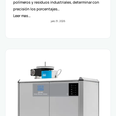
Volúmenes
polímeros y residuos industriales, determinar con
precisión los porcentajes…
Leer mas…
julio 31, 2026