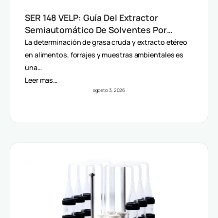
SER 148 VELP: Guía Del Extractor
Semiautomático De Solventes Por
Método Randall
La determinación de grasa cruda y extracto etéreo
en alimentos, forrajes y muestras ambientales es
una…
Leer mas…
agosto 3, 2026