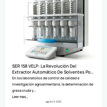
SER 158 VELP: La Revolución Del
Extractor Automático De Solventes Por
Método Randall
En los laboratorios de control de calidad e
investigación agroalimentaria, la determinación de
grasa cruda y…
Leer mas…
agosto 3, 2026