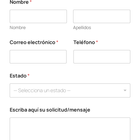
Nombre
*
E
s
c
r
Nombre
Apellidos
i
b
a
Correo electrónico
*
Teléfono
*
e
l
e
c
t
Estado
*
r
ó
n
— Selecciona un estado —
i
c
o
Escriba aquí su solicitud/mensaje
N
o
m
b
r