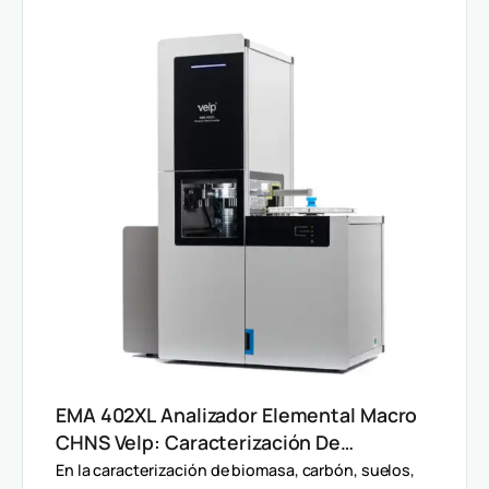
EMA 402XL Analizador Elemental Macro
CHNS Velp: Caracterización De
Muestras Heterogéneas Y Grandes
En la caracterización de biomasa, carbón, suelos,