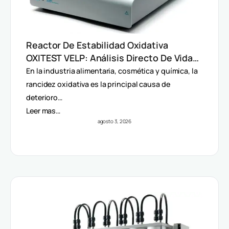
Reactor De Estabilidad Oxidativa
OXITEST VELP: Análisis Directo De Vida
Útil Sin Extracción De Grasa
En la industria alimentaria, cosmética y química, la
rancidez oxidativa es la principal causa de
deterioro…
Leer mas…
agosto 3, 2026