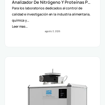
Analizador De Nitrógeno Y Proteínas Por
Método Dumas
Para los laboratorios dedicados al control de
calidad e investigación en la industria alimentaria,
química y…
Leer mas…
agosto 3, 2026