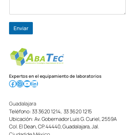
e
Enviar
Expertos en el equipamiento de laboratorios
Facebook
Instagram
YouTube
LinkedIn
Guadalajara
Teléfono:
33 3620 1214
,
33 3620 1215
Ubicación:
Av. Gobernador Luis G. Curiel, 2559A
Col. El Dean, CP. 44440, Guadalajara, Jal.
Ciudad de México