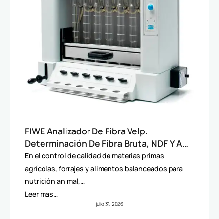
FIWE Analizador De Fibra Velp:
Determinación De Fibra Bruta, NDF Y ADF
En Alimentos Y Piensos
En el control de calidad de materias primas
agrícolas, forrajes y alimentos balanceados para
nutrición animal,…
Leer mas…
julio 31, 2026