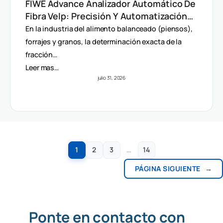
FIWE Advance Analizador Automático De
Fibra Velp: Precisión Y Automatización
En Método Van Soest
En la industria del alimento balanceado (piensos),
forrajes y granos, la determinación exacta de la
fracción…
Leer mas…
julio 31, 2026
1
2
3
…
14
PÁGINA SIGUIENTE
→
Ponte en contacto con