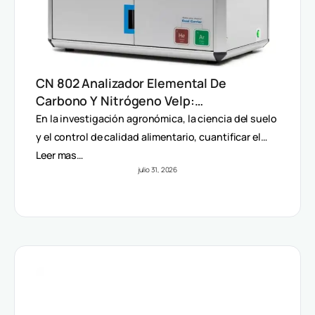
CN 802 Analizador Elemental De
Carbono Y Nitrógeno Velp:
Determinación Rápida Por Método
En la investigación agronómica, la ciencia del suelo
Dumas (TC, TOC, TIC Y TN)
y el control de calidad alimentario, cuantificar el…
Leer mas…
julio 31, 2026