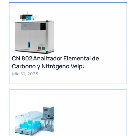
CN 802 Analizador Elemental de
Carbono y Nitrógeno Velp:
Determinación Rápida por Método
julio 31, 2026
Dumas (TC, TOC, TIC y TN)