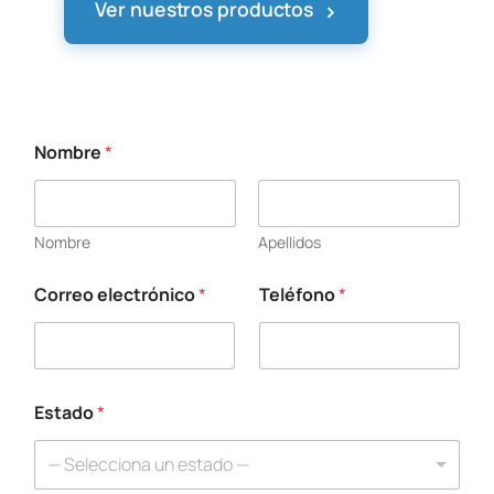
›
Ver nuestros productos
Nombre
*
*
e
l
e
Nombre
Apellidos
c
t
r
Correo electrónico
*
Teléfono
*
ó
n
i
c
o
Estado
*
e
l
e
— Selecciona un estado —
c