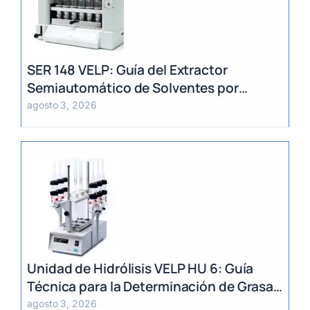
SER 148 VELP: Guía del Extractor
Semiautomático de Solventes por
Método Randall
agosto 3, 2026
Unidad de Hidrólisis VELP HU 6: Guía
Técnica para la Determinación de Grasa
Total en Alimentos
agosto 3, 2026