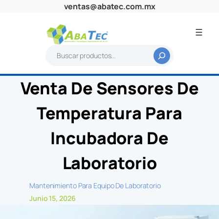
Saltar
ventas@abatec.com.mx
al
contenido
B
u
s
Venta De Sensores De
c
a
Temperatura Para
r
Incubadora De
Laboratorio
Mantenimiento Para Equipo De Laboratorio
Junio 15, 2026