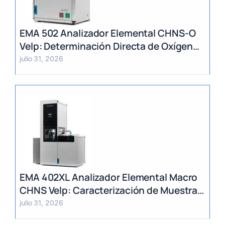
EMA 502 Analizador Elemental CHNS-O
Velp: Determinación Directa de Oxígeno
y Análisis Multiparámetro
julio 31, 2026
EMA 402XL Analizador Elemental Macro
CHNS Velp: Caracterización de Muestras
Heterogéneas y Grandes Volúmenes
julio 31, 2026