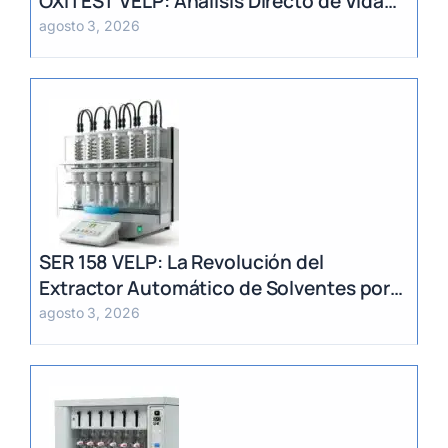
OXITEST VELP: Análisis Directo de Vida
Útil sin Extracción de Grasa
agosto 3, 2026
SER 158 VELP: La Revolución del
Extractor Automático de Solventes por
Método Randall
agosto 3, 2026