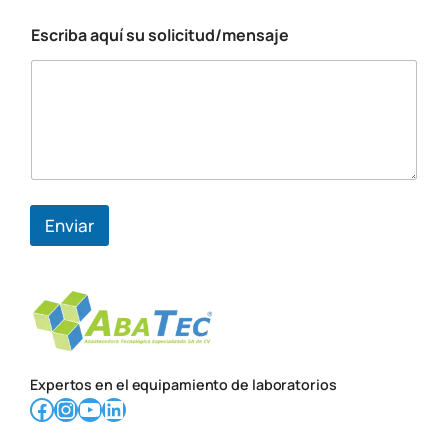
t
r
Escriba aquí su solicitud/mensaje
ó
n
i
c
o
Enviar
Expertos en el equipamiento de laboratorios
Facebook
Instagram
YouTube
LinkedIn