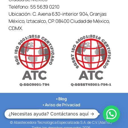
Teléfono:
55 5639 0210
Ubicación:
C. Avena 630-interior 904, Granjas
México, Iztacalco, CP. 08400 Ciudad de México,
CDMX.
•
Blog
•
Aviso de Privaciad
•
Terminos y Condiciones
¿Necesitas ayuda? Contáctanos aquí →
•
Nuestras Oficinas
© Abastecedora Tecnológica Especializada S.A. de C.V.(AbaTec)
Todos los derechos reservados 2026