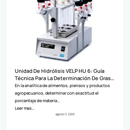
Unidad De Hidrólisis VELP HU 6: Guía
Técnica Para La Determinación De Grasa
Total En Alimentos
En la analítica de alimentos, piensos y productos
agropecuarios, determinar con exactitud el
porcentaje de materia…
Leer mas…
agosto 3, 2026