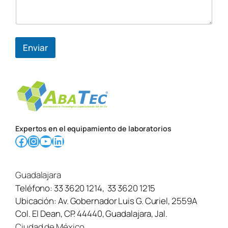
m
b
r
e
Enviar
Expertos en el equipamiento de laboratorios
Facebook
Instagram
YouTube
LinkedIn
Guadalajara
Teléfono:
33 3620 1214
,
33 3620 1215
Ubicación:
Av. Gobernador Luis G. Curiel, 2559A
Col. El Dean, CP. 44440, Guadalajara, Jal.
Ciudad de México