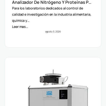
Analizador De Nitrógeno Y Proteínas Por
Método Dumas
Para los laboratorios dedicados al control de
calidad e investigación en la industria alimentaria,
química y…
Leer mas…
agosto 3, 2026