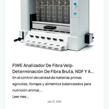
FIWE Analizador De Fibra Velp:
Determinación De Fibra Bruta, NDF Y ADF
En Alimentos Y Piensos
En el control de calidad de materias primas
agrícolas, forrajes y alimentos balanceados para
nutrición animal,…
Leer mas…
julio 31, 2026