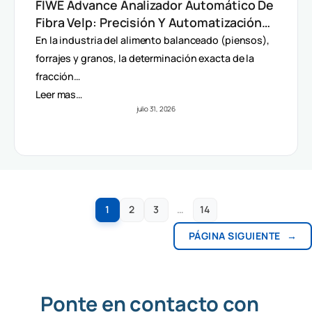
FIWE Advance Analizador Automático De
Fibra Velp: Precisión Y Automatización
En Método Van Soest
En la industria del alimento balanceado (piensos),
forrajes y granos, la determinación exacta de la
fracción…
Leer mas…
julio 31, 2026
1
2
3
…
14
PÁGINA SIGUIENTE
→
Ponte en contacto con