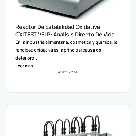
Reactor De Estabilidad Oxidativa
OXITEST VELP: Análisis Directo De Vida
Útil Sin Extracción De Grasa
En la industria alimentaria, cosmética y química, la
rancidez oxidativa es la principal causa de
deterioro…
Leer mas…
agosto 3, 2026