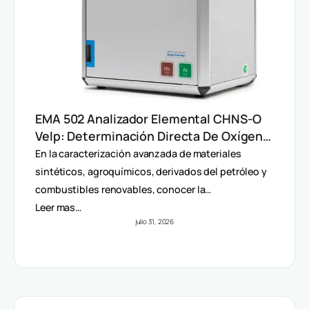
EMA 502 Analizador Elemental CHNS-O
Velp: Determinación Directa De Oxígeno
Y Análisis Multiparámetro
En la caracterización avanzada de materiales
sintéticos, agroquímicos, derivados del petróleo y
combustibles renovables, conocer la…
Leer mas…
julio 31, 2026