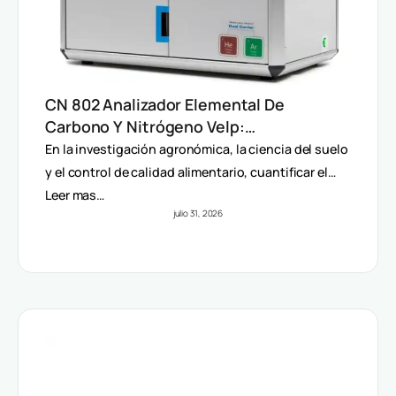
CN 802 Analizador Elemental De
Carbono Y Nitrógeno Velp:
Determinación Rápida Por Método
En la investigación agronómica, la ciencia del suelo
Dumas (TC, TOC, TIC Y TN)
y el control de calidad alimentario, cuantificar el…
Leer mas…
julio 31, 2026