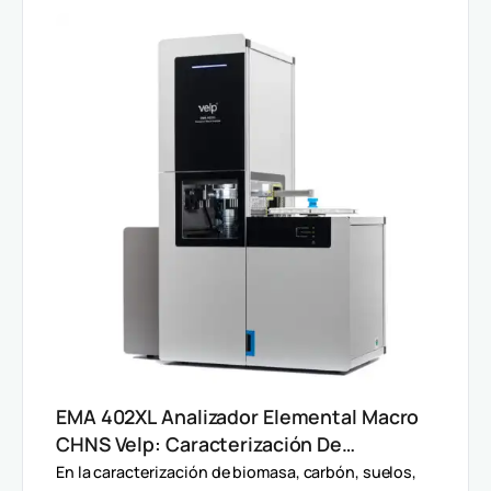
EMA 402XL Analizador Elemental Macro
CHNS Velp: Caracterización De
Muestras Heterogéneas Y Grandes
En la caracterización de biomasa, carbón, suelos,