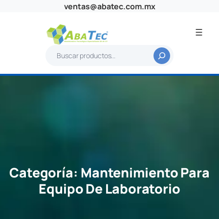
Saltar
ventas@abatec.com.mx
al
contenido
B
u
s
c
a
r
Categoría:
Mantenimiento Para
Equipo De Laboratorio