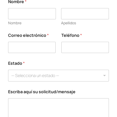
Nombre
*
Nombre
Apellidos
Correo electrónico
*
Teléfono
*
E
s
c
r
i
b
Estado
*
a
E
— Selecciona un estado —
s
c
r
Escriba aquí su solicitud/mensaje
i
b
a
N
o