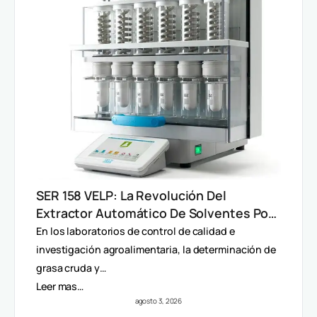
SER 158 VELP: La Revolución Del
Extractor Automático De Solventes Por
Método Randall
En los laboratorios de control de calidad e
investigación agroalimentaria, la determinación de
grasa cruda y…
Leer mas…
agosto 3, 2026