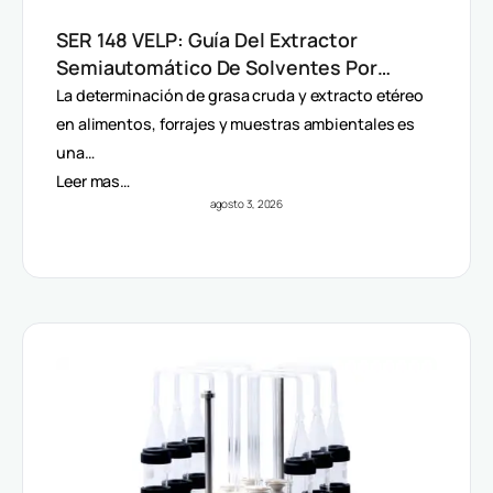
SER 148 VELP: Guía Del Extractor
Semiautomático De Solventes Por
Método Randall
La determinación de grasa cruda y extracto etéreo
en alimentos, forrajes y muestras ambientales es
una…
Leer mas…
agosto 3, 2026