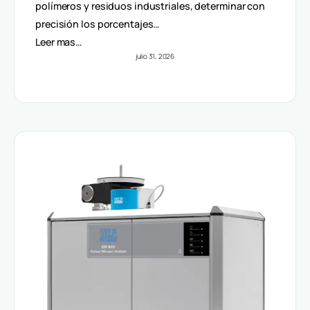
Volúmenes
polímeros y residuos industriales, determinar con
precisión los porcentajes…
Leer mas…
julio 31, 2026