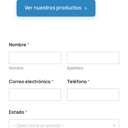
›
Ver nuestros productos
Nombre
*
N
o
m
b
Nombre
Apellidos
r
e
s
Correo electrónico
*
Teléfono
*
u
T
e
l
é
Estado
*
f
o
n
— Selecciona un estado —