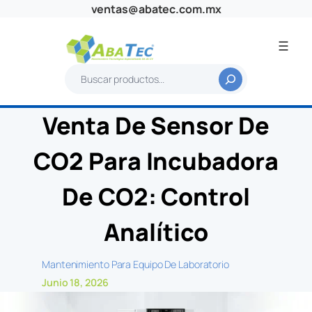
Saltar
ventas@abatec.com.mx
al
contenido
B
u
s
Venta De Sensor De
c
a
CO2 Para Incubadora
r
De CO2: Control
Analítico
Mantenimiento Para Equipo De Laboratorio
Junio 18, 2026