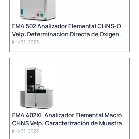
EMA 502 Analizador Elemental CHNS-O
Velp: Determinación Directa de Oxígeno
y Análisis Multiparámetro
julio 31, 2026
EMA 402XL Analizador Elemental Macro
CHNS Velp: Caracterización de Muestras
Heterogéneas y Grandes Volúmenes
julio 31, 2026