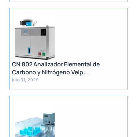
CN 802 Analizador Elemental de
Carbono y Nitrógeno Velp:
Determinación Rápida por Método
julio 31, 2026
Dumas (TC, TOC, TIC y TN)