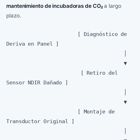
mantenimiento de incubadoras de CO₂
a largo
plazo.
                       [ Diagnóstico de 
Deriva en Panel ]

                                      │

                                      ▼

                        [ Retiro del 
Sensor NDIR Dañado ]

                                      │

                                      ▼

                       [ Montaje de 
Transductor Original ]

                                      │
