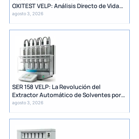
OXITEST VELP: Análisis Directo de Vida
Útil sin Extracción de Grasa
agosto 3, 2026
SER 158 VELP: La Revolución del
Extractor Automático de Solventes por
Método Randall
agosto 3, 2026