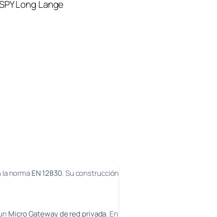
SPY Long Lange
n la norma
EN 12830
. Su construcción
 un
Micro Gateway de red privada
. En