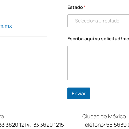
Estado
*
— Selecciona un estado —
om.mx
Escriba aquí su solicitud/m
Enviar
ra
Ciudad de México
33 3620 1214
,
33 3620 1215
Teléfono:
55 5639 