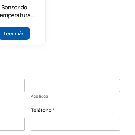
Sensor de
temperatura
lámbrico LoRa®
SPY U
Leer más
Apellidos
Teléfono
*
s
u
*
a