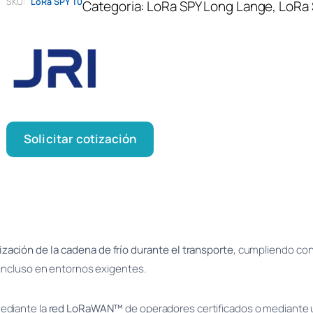
SKU:
LoRa SPY T0
Categoria:
LoRa SPY Long Lange
, 
LoRa 
Solicitar cotización
zación de la cadena de frío durante el transporte
, cumpliendo co
 incluso en entornos exigentes.
ediante la
red LoRaWAN™
de operadores certificados o mediante