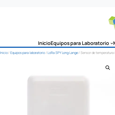
Saltar
al
contenido
Inicio
Equipos para Laboratorio
Inicio
/
Equipos para laboratorio
/
LoRa SPY Long Lange
/ Sensor de temperatura 