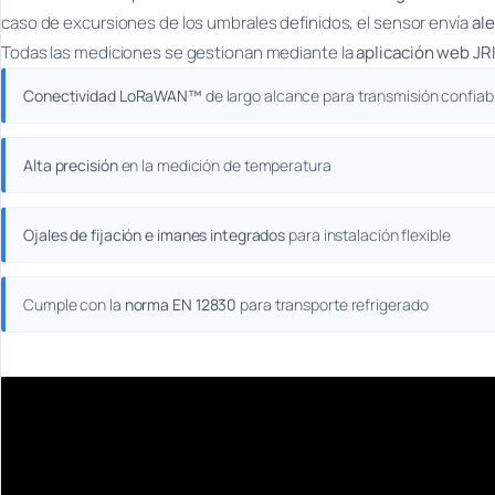
caso de excursiones de los umbrales definidos, el sensor envía
ale
Todas las mediciones se gestionan mediante la
aplicación web JRI
Conectividad LoRaWAN™
de largo alcance para transmisión confiab
Alta precisión
en la medición de temperatura
Ojales de fijación e imanes integrados
para instalación flexible
Cumple con la
norma EN 12830
para transporte refrigerado