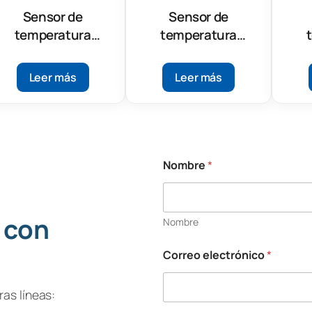
Sensor de
Sensor de
temperatura
temperatura
inalámbrico LoRa®
inalámbrico LoRa®
ina
SPY T2 para
SPY T4
Leer más
Leer más
refrigerador
Nombre
*
 con
Nombre
Correo electrónico
*
as líneas: