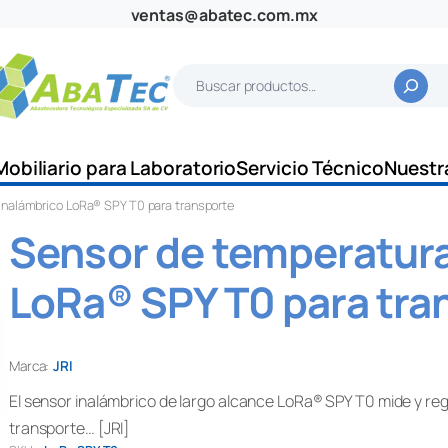
ventas@abatec.com.mx
B
u
s
c
Mobiliario para Laboratorio
Servicio Técnico
Nuestr
a
inalámbrico LoRa® SPY T0 para transporte
r
Sensor de temperatura
LoRa® SPY T0 para tra
Marca:
JRI
El sensor inalámbrico de largo alcance LoRa® SPY T0 mide y reg
transporte… [JRI]