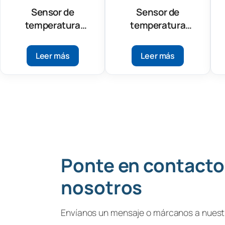
Sensor de
Sensor de
temperatura
temperatura
inalámbrico LoRa®
inalámbrico LoRa®
SPY Digital
SPY Reference
Leer más
Leer más
Ponte en contacto
nosotros
Envíanos un mensaje o márcanos a nuestr