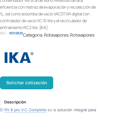
condensador vertical de vidrio revestido de alta
eficiencia con matraz de evaporación y recolección de
1L, así como la bomba de vacío VACSTAR digital con
controlador de vacío VC 10 lite y el recirculador de
enfriamiento RC 2 lite. [IKA]
SKU:
10012820
Categoria:
Rotavapores
, 
Rotavapores
Solicitar cotización
Descripción
El
RV 8 pro V-C Complete
es la
solución integral para