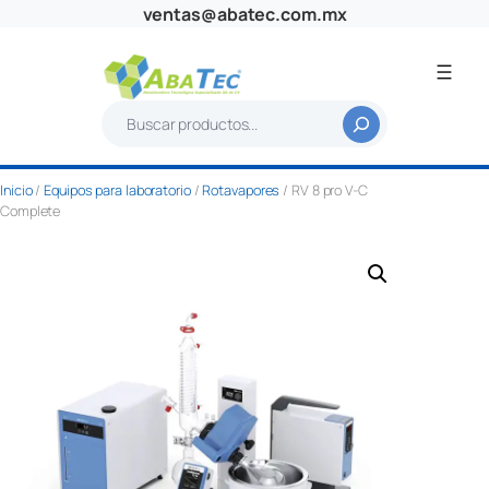
Saltar
ventas@abatec.com.mx
al
contenido
B
u
s
Inicio
/
Equipos para laboratorio
/
Rotavapores
/ RV 8 pro V-C
c
Complete
a
r