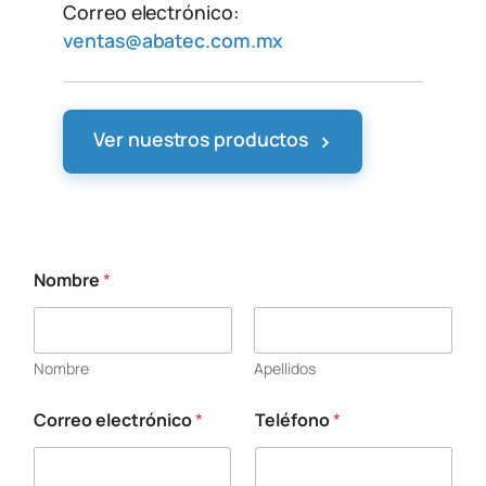
Correo electrónico:
ventas@abatec.com.mx
›
Ver nuestros productos
Nombre
*
*
N
o
m
Nombre
Apellidos
b
r
e
Correo electrónico
*
Teléfono
*
*