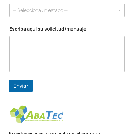
d
o
— Selecciona un estado —
Escriba aquí su solicitud/mensaje
Enviar
Expertos en el equipamiento de laboratorios