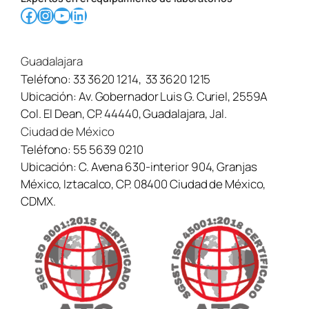
Facebook
Instagram
YouTube
LinkedIn
Guadalajara
Teléfono:
33 3620 1214
,
33 3620 1215
Ubicación:
Av. Gobernador Luis G. Curiel, 2559A
Col. El Dean, CP. 44440, Guadalajara, Jal.
Ciudad de México
Teléfono:
55 5639 0210
Ubicación:
C. Avena 630-interior 904, Granjas
México, Iztacalco, CP. 08400 Ciudad de México,
CDMX.