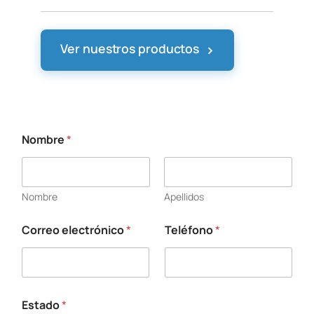
›
Ver nuestros productos
Nombre
*
Nombre
Apellidos
Correo electrónico
*
Teléfono
*
*
*
E
s
t
a
Estado
*