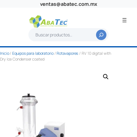
Saltar
ventas@abatec.com.mx
al
contenido
B
u
s
Inicio
/
Equipos para laboratorio
/
Rotavapores
/ RV 10 digital with
c
Dry Ice Condenser coated
a
r