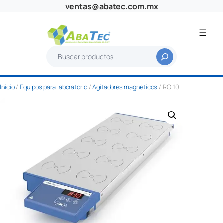
Saltar
ventas@abatec.com.mx
al
contenido
B
u
s
Inicio
/
Equipos para laboratorio
/
Agitadores magnéticos
/ RO 10
c
a
r