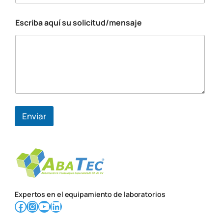
Escriba aquí su solicitud/mensaje
*
*
E
s
t
a
d
o
Enviar
Expertos en el equipamiento de laboratorios
Facebook
Instagram
YouTube
LinkedIn