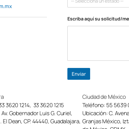
— Selecciona un estado —
m
om.mx
b
r
Escriba aquí su solicitud/m
e
Enviar
ra
Ciudad de México
33 3620 1214
,
33 3620 1215
Teléfono:
55 5639 
:
Av. Gobernador Luis G. Curiel,
Ubicación:
C. Avena
 El Dean, CP. 44440, Guadalajara,
Granjas México, Iz