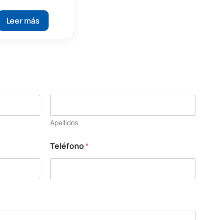
efractómetro
igital Portátil
Leer más
Apellidos
Teléfono
*