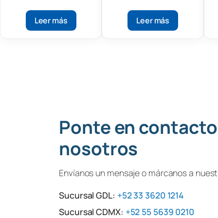
digital para alcohol
acidez
y destilados
Leer más
Leer más
Ponte en contacto
nosotros
Envíanos un mensaje o márcanos a nuestr
Sucursal GDL:
+52 33 3620 1214
Sucursal CDMX:
+52 55 5639 0210