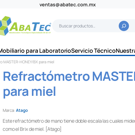
ventas@abatec.com.mx
B
u
s
c
Mobiliario para Laboratorio
Servicio Técnico
Nuestr
a
ro MASTER-HONEY/BX para miel
r
Refractómetro MAST
para miel
Marca:
Atago
Este refractómetro de mano tiene doble escala las cuales mide
como el Brix de miel. [Atago]