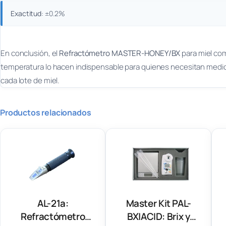
Exactitud
: ±0.2%
En conclusión, el
Refractómetro MASTER-HONEY/BX
para miel com
temperatura lo hacen indispensable para quienes necesitan medicion
cada lote de miel.
Productos relacionados
AL-21a:
Master Kit PAL-
Refractómetro
BX|ACID: Brix y