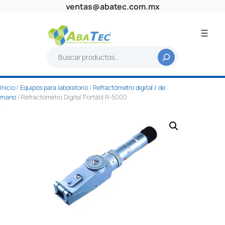
Saltar
ventas@abatec.com.mx
al
contenido
B
u
s
Inicio
/
Equipos para laboratorio
/
Refractómetro digital / de
c
mano
/ Refractómetro Digital Portátil R-5000
a
r