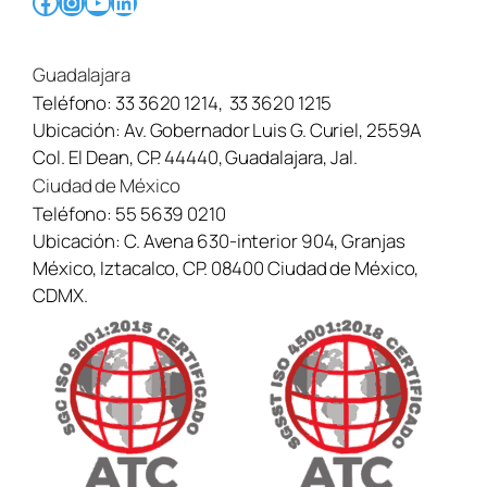
Facebook
Instagram
YouTube
LinkedIn
Guadalajara
Teléfono:
33 3620 1214
,
33 3620 1215
Ubicación:
Av. Gobernador Luis G. Curiel, 2559A
Col. El Dean, CP. 44440, Guadalajara, Jal.
Ciudad de México
Teléfono:
55 5639 0210
Ubicación:
C. Avena 630-interior 904, Granjas
México, Iztacalco, CP. 08400 Ciudad de México,
CDMX.