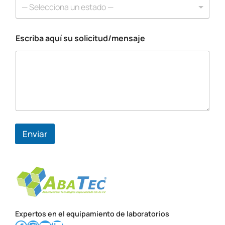
r
— Selecciona un estado —
e
o
C
Escriba aquí su solicitud/mensaje
o
r
r
e
o
Enviar
Expertos en el equipamiento de laboratorios