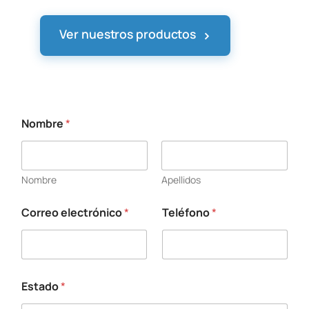
›
Ver nuestros productos
Nombre
*
e
l
e
c
Nombre
Apellidos
t
r
ó
Correo electrónico
*
Teléfono
*
n
i
c
o
C
Estado
*
o
r