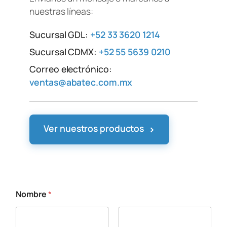
nuestras líneas:
Sucursal GDL:
+52 33 3620 1214
Sucursal CDMX:
+52 55 5639 0210
Correo electrónico:
ventas@abatec.com.mx
›
Ver nuestros productos
Nombre
*
*
a
q