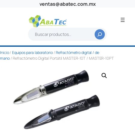
Saltar
ventas@abatec.com.mx
al
contenido
B
u
s
Inicio
/
Equipos para laboratorio
/
Refractómetro digital / de
c
mano
/ Refractómetro Digital Portátil MASTER-10T / MASTER-10PT
a
r