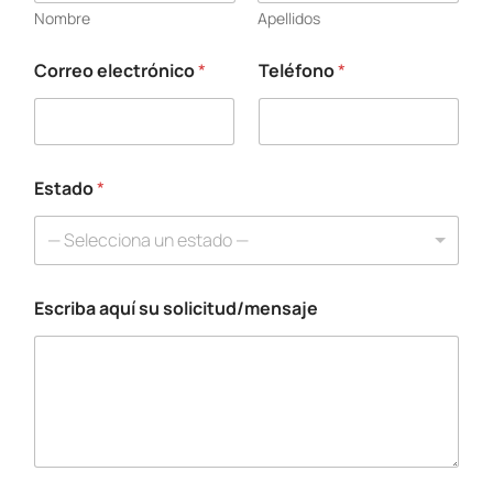
u
Nombre
Apellidos
í
*
Correo electrónico
*
Teléfono
*
Estado
*
— Selecciona un estado —
Escriba aquí su solicitud/mensaje