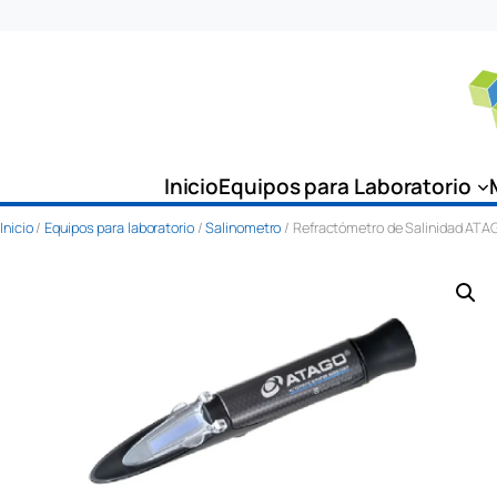
Saltar
al
contenido
Inicio
Equipos para Laboratorio
Inicio
/
Equipos para laboratorio
/
Salinometro
/ Refractómetro de Salinidad A