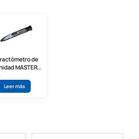
ractómetro de
inidad MASTER-
S/MillM
Leer más