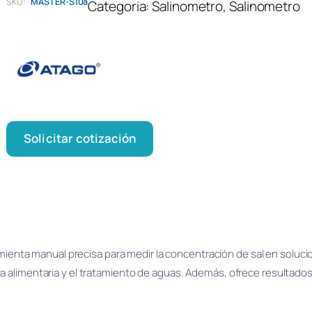
SKU:
MASTER-S10a
Categoria:
Salinometro
, 
Salinometro
Solicitar cotización
ienta manual precisa para medir la concentración de sal en soluci
 alimentaria y el tratamiento de aguas. Además, ofrece resultados 