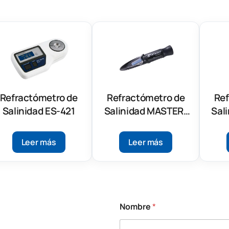
Refractómetro de
Refractómetro de
Ref
Salinidad ES-421
Salinidad MASTER-
Sal
BX/S28M
Leer más
Leer más
Nombre
*
a
q