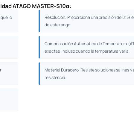
linidad ATAGO MASTER-S10α:
 que lo
Resolución:
Proporciona una precisión de 0.1% 
de este rango.
Compensación Automática de Temperatura (AT
exactas, incluso cuando la temperatura varía.
r
Material Duradero:
Resiste soluciones salinas y 
resistencia.