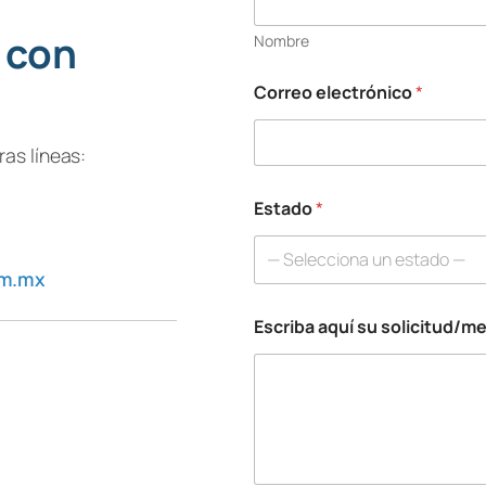
u
í
 con
Nombre
C
o
r
Correo electrónico
*
r
e
o
as líneas:
s
u
Estado
*
— Selecciona un estado —
om.mx
Escriba aquí su solicitud/m