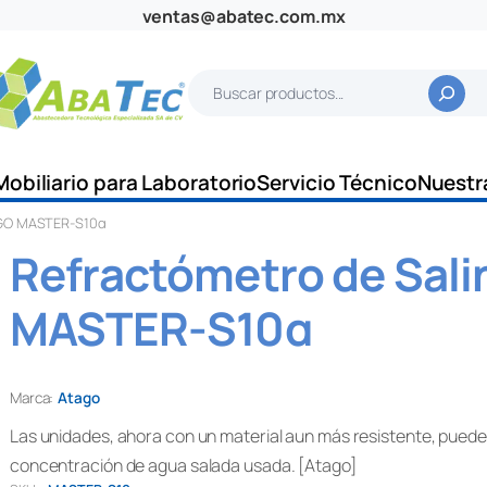
ventas@abatec.com.mx
B
u
s
c
Mobiliario para Laboratorio
Servicio Técnico
Nuestr
a
TAGO MASTER-S10α
r
Refractómetro de Sal
MASTER-S10α
Marca:
Atago
Las unidades, ahora con un material aun más resistente, pueden 
concentración de agua salada usada. [Atago]