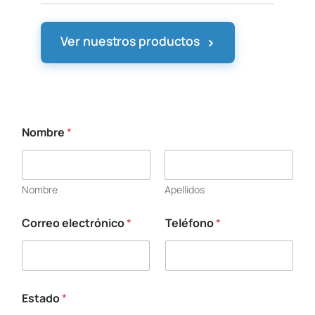
›
Ver nuestros productos
Nombre
*
Nombre
Apellidos
Correo electrónico
*
Teléfono
*
E
s
c
r
i
b
Estado
*
a