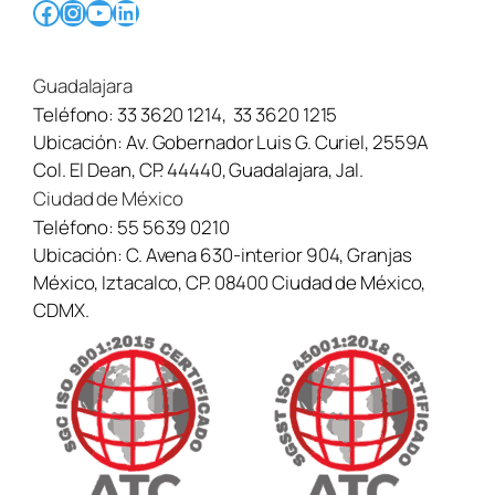
Facebook
Instagram
YouTube
LinkedIn
Guadalajara
Teléfono:
33 3620 1214
,
33 3620 1215
Ubicación:
Av. Gobernador Luis G. Curiel, 2559A
Col. El Dean, CP. 44440, Guadalajara, Jal.
Ciudad de México
Teléfono:
55 5639 0210
Ubicación:
C. Avena 630-interior 904, Granjas
México, Iztacalco, CP. 08400 Ciudad de México,
CDMX.