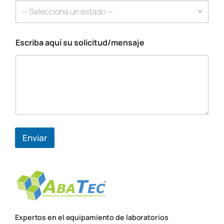
a
— Selecciona un estado —
q
u
í
Escriba aquí su solicitud/mensaje
a
q
u
í
Enviar
Expertos en el equipamiento de laboratorios