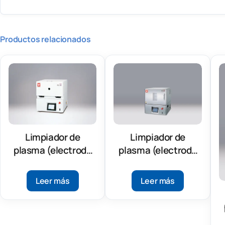
Productos relacionados
Limpiador de
Limpiador de
plasma (electrodo
plasma (electrodo
paralelo) (PDC200)
paralelo) (PDC610)
Leer más
Leer más