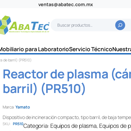
ventas@abatec.com.mx
B
u
s
c
Mobiliario para Laboratorio
Servicio Técnico
Nuestr
a
 de barril) (PR510)
r
Reactor de plasma (c
barril) (PR510)
Marca:
Yamato
Dispositivo de incineración compacto, tipo barril, de baja temp
SKU:
PR510
Categoria:
Equipos de plasma
, 
Equipos de 