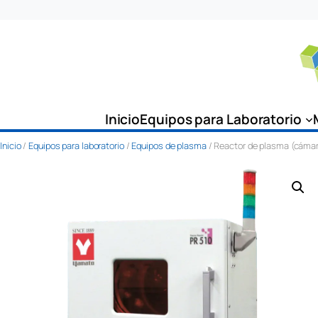
Saltar
al
contenido
Inicio
Equipos para Laboratorio
Inicio
/
Equipos para laboratorio
/
Equipos de plasma
/ Reactor de plasma (cámara