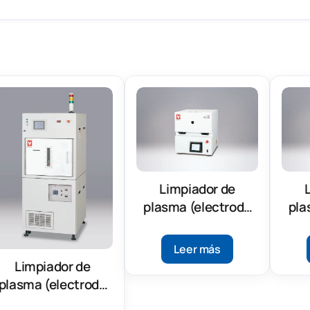
Limpiador de
plasma (electrodo
pla
paralelo)(PDC210)
par
Leer más
Limpiador de
plasma (electrodo
paralelo) (V1000)