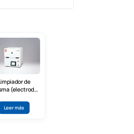
Limpiador de
sma (electrodo
alelo)(PDC510)
Leer más