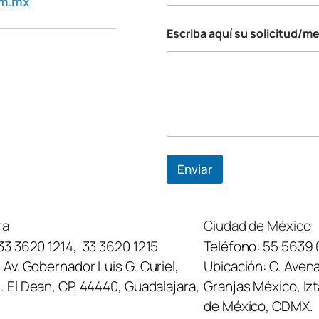
om.mx
Escriba aquí su solicitud/m
Enviar
ra
Ciudad de México
33 3620 1214
,
33 3620 1215
Teléfono:
55 5639 
:
Av. Gobernador Luis G. Curiel,
Ubicación:
C. Avena
 El Dean, CP. 44440, Guadalajara,
Granjas México, Iz
de México, CDMX.