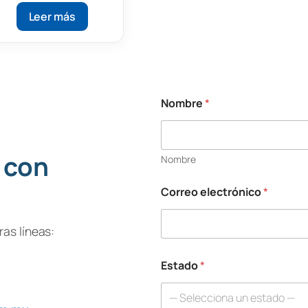
Leer más
Nombre
*
*
*
C
o
 con
Nombre
r
r
e
Correo electrónico
*
o
as líneas:
Estado
*
— Selecciona un estado —