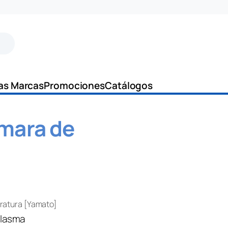
as Marcas
Promociones
Catálogos
ámara de
eratura [Yamato]
plasma